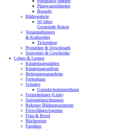
PoolBall® spielen
Planwagenfahrten
Bosseln
Bildergalerie
50 Jahre
Gemeinde Reken
Veranstaltungen
& Kulturelles
Ticketshop
Prospekte & Downloads
Souvenirs & Geschenke
Leben & Lernen
Kindertagesstätten
Kindertagespflege
Betreuungsangebote
Ferienhaus
Schulen
Grundschulanmeldung
Freizeitplaner (Link)
Jugendeinrichtungen
Rekener Bildungszentrum
FreiwilligenAgentur
Frau & Beruf
Büchereien
Familien