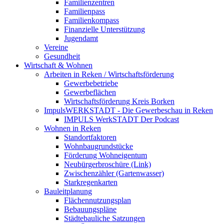
Familienzentren
Familienpass
Familienkompass
Finanzielle Unterstützung
Jugendamt
Vereine
Gesundheit
Wirtschaft & Wohnen
Arbeiten in Reken / Wirtschaftsförderung
Gewerbebetriebe
Gewerbeflächen
Wirtschaftsförderung Kreis Borken
ImpulsWERKSTADT - Die Gewerbeschau in Reken
IMPULS WerkSTADT Der Podcast
Wohnen in Reken
Standortfaktoren
Wohnbaugrundstücke
Förderung Wohneigentum
Neubürgerbroschüre (Link)
Zwischenzähler (Gartenwasser)
Starkregenkarten
Bauleitplanung
Flächennutzungsplan
Bebauungspläne
Städtebauliche Satzungen