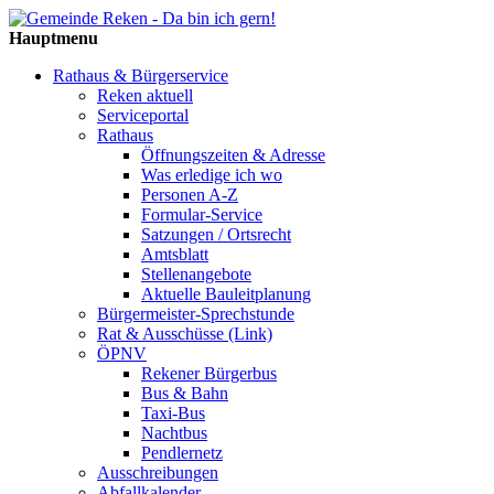
Hauptmenu
Rathaus & Bürgerservice
Reken aktuell
Serviceportal
Rathaus
Öffnungszeiten & Adresse
Was erledige ich wo
Personen A-Z
Formular-Service
Satzungen / Ortsrecht
Amtsblatt
Stellenangebote
Aktuelle Bauleitplanung
Bürgermeister-Sprechstunde
Rat & Ausschüsse (Link)
ÖPNV
Rekener Bürgerbus
Bus & Bahn
Taxi-Bus
Nachtbus
Pendlernetz
Ausschreibungen
Abfallkalender