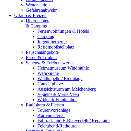
Wetterstation
Gefahrenabwehr
Urlaub & Freizeit
Übernachten
& Camping
Ferienwohnungen & Hotels
Camping
Jugendherberge
Reisemobilstellplatz
Pauschalangebote
Essen & Trinken
Sehens- & Erlebenswertes
Heimatmuseum Windmühle
Wehrkirche
Waldkapelle / Eremitage
Haus Uphave
Aussichtsturm am Melchenberg
Vogelpark Maria Veen
Wildpark Frankenhof
Radfahren & Fietsen
Tourenvorschläge
Kartenmaterial
Fahrrad- und E-Bikeverleih / Reparatur
Feierabend-Radtouren