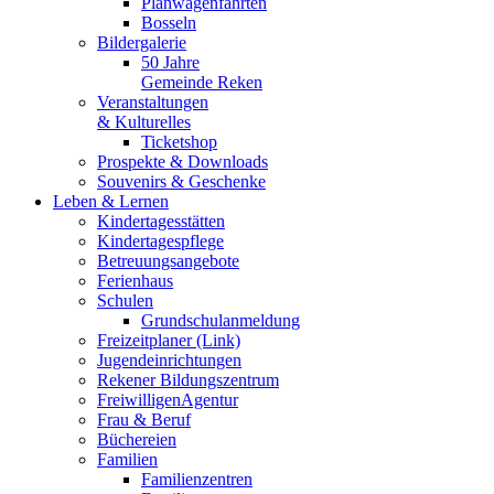
Planwagenfahrten
Bosseln
Bildergalerie
50 Jahre
Gemeinde Reken
Veranstaltungen
& Kulturelles
Ticketshop
Prospekte & Downloads
Souvenirs & Geschenke
Leben & Lernen
Kindertagesstätten
Kindertagespflege
Betreuungsangebote
Ferienhaus
Schulen
Grundschulanmeldung
Freizeitplaner (Link)
Jugendeinrichtungen
Rekener Bildungszentrum
FreiwilligenAgentur
Frau & Beruf
Büchereien
Familien
Familienzentren