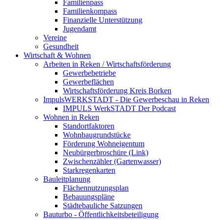
Familienpass
Familienkompass
Finanzielle Unterstützung
Jugendamt
Vereine
Gesundheit
Wirtschaft & Wohnen
Arbeiten in Reken / Wirtschaftsförderung
Gewerbebetriebe
Gewerbeflächen
Wirtschaftsförderung Kreis Borken
ImpulsWERKSTADT - Die Gewerbeschau in Reken
IMPULS WerkSTADT Der Podcast
Wohnen in Reken
Standortfaktoren
Wohnbaugrundstücke
Förderung Wohneigentum
Neubürgerbroschüre (Link)
Zwischenzähler (Gartenwasser)
Starkregenkarten
Bauleitplanung
Flächennutzungsplan
Bebauungspläne
Städtebauliche Satzungen
Bauturbo - Öffentlichkeitsbeteiligung