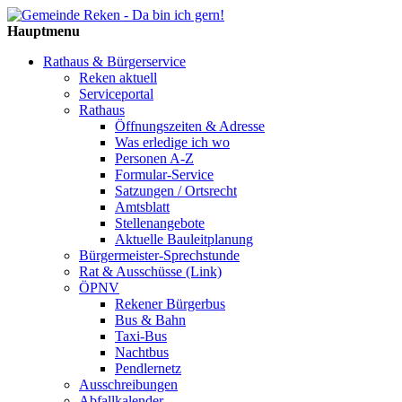
Hauptmenu
Rathaus & Bürgerservice
Reken aktuell
Serviceportal
Rathaus
Öffnungszeiten & Adresse
Was erledige ich wo
Personen A-Z
Formular-Service
Satzungen / Ortsrecht
Amtsblatt
Stellenangebote
Aktuelle Bauleitplanung
Bürgermeister-Sprechstunde
Rat & Ausschüsse (Link)
ÖPNV
Rekener Bürgerbus
Bus & Bahn
Taxi-Bus
Nachtbus
Pendlernetz
Ausschreibungen
Abfallkalender