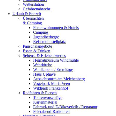
Wetterstation
Gefahrenabwehr
Urlaub & Freizeit
Übernachten
& Camping
Ferienwohnungen & Hotels
Camping
Jugendherberge
Reisemobilstellplatz
Pauschalangebote
Essen & Trinken
Sehens- & Erlebenswertes
Heimatmuseum Windmühle
Wehrkirche
Waldkapelle / Eremitage
Haus Uphave
Aussichtsturm am Melchenberg
Vogelpark Maria Veen
Wildpark Frankenhof
Radfahren & Fietsen
Tourenvorschläge
Kartenmaterial
Fahrrad- und E-Bikeverleih / Reparatur
Feierabend-Radtouren