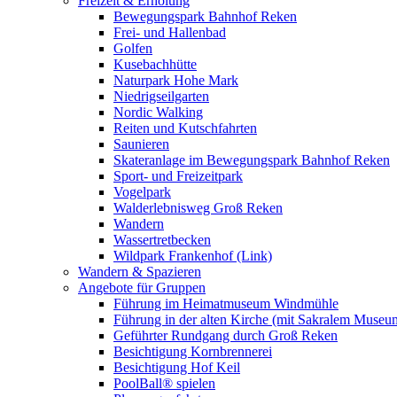
Freizeit & Erholung
Bewegungspark Bahnhof Reken
Frei- und Hallenbad
Golfen
Kusebachhütte
Naturpark Hohe Mark
Niedrigseilgarten
Nordic Walking
Reiten und Kutschfahrten
Saunieren
Skateranlage im Bewegungspark Bahnhof Reken
Sport- und Freizeitpark
Vogelpark
Walderlebnisweg Groß Reken
Wandern
Wassertretbecken
Wildpark Frankenhof (Link)
Wandern & Spazieren
Angebote für Gruppen
Führung im Heimatmuseum Windmühle
Führung in der alten Kirche (mit Sakralem Museu
Geführter Rundgang durch Groß Reken
Besichtigung Kornbrennerei
Besichtigung Hof Keil
PoolBall® spielen