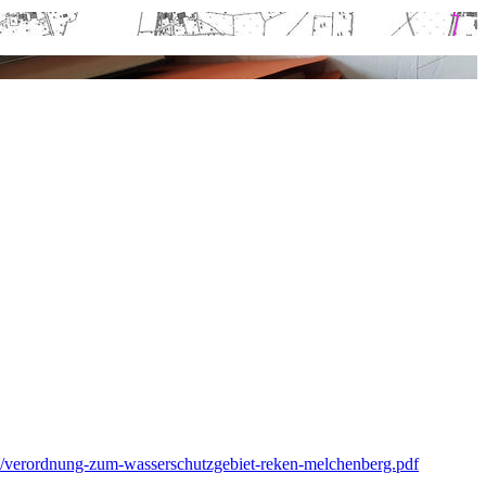
n/verordnung-zum-wasserschutzgebiet-reken-melchenberg.pdf