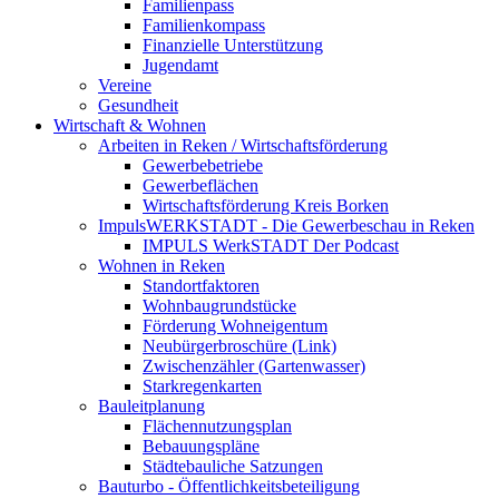
Familienpass
Familienkompass
Finanzielle Unterstützung
Jugendamt
Vereine
Gesundheit
Wirtschaft & Wohnen
Arbeiten in Reken / Wirtschaftsförderung
Gewerbebetriebe
Gewerbeflächen
Wirtschaftsförderung Kreis Borken
ImpulsWERKSTADT - Die Gewerbeschau in Reken
IMPULS WerkSTADT Der Podcast
Wohnen in Reken
Standortfaktoren
Wohnbaugrundstücke
Förderung Wohneigentum
Neubürgerbroschüre (Link)
Zwischenzähler (Gartenwasser)
Starkregenkarten
Bauleitplanung
Flächennutzungsplan
Bebauungspläne
Städtebauliche Satzungen
Bauturbo - Öffentlichkeitsbeteiligung