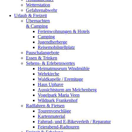
Wetterstation
Gefahrenabwehr
Urlaub & Freizeit
Übernachten
& Camping
Ferienwohnungen & Hotels
Camping
Jugendherberge
Reisemobilstellplatz
Pauschalangebote
Essen & Trinken
Sehens- & Erlebenswertes
Heimatmuseum Windmühle
Wehrkirche
Waldkapelle / Eremitage
Haus Uphave
Aussichtsturm am Melchenberg
Vogelpark Maria Veen
Wildpark Frankenhof
Radfahren & Fietsen
Tourenvorschläge
Kartenmaterial
Fahrrad- und E-Bikeverleih / Reparatur
Feierabend-Radtouren