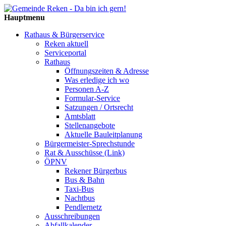
Hauptmenu
Rathaus & Bürgerservice
Reken aktuell
Serviceportal
Rathaus
Öffnungszeiten & Adresse
Was erledige ich wo
Personen A-Z
Formular-Service
Satzungen / Ortsrecht
Amtsblatt
Stellenangebote
Aktuelle Bauleitplanung
Bürgermeister-Sprechstunde
Rat & Ausschüsse (Link)
ÖPNV
Rekener Bürgerbus
Bus & Bahn
Taxi-Bus
Nachtbus
Pendlernetz
Ausschreibungen
Abfallkalender