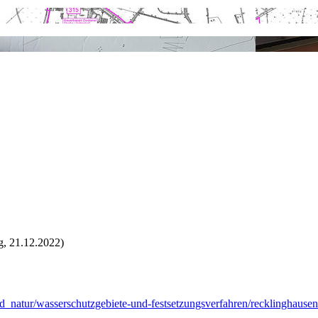
g, 21.12.2022)
d_natur/wasserschutzgebiete-und-festsetzungsverfahren/recklinghause