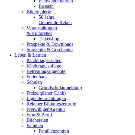
Planwagenfahrten
Bosseln
Bildergalerie
50 Jahre
Gemeinde Reken
Veranstaltungen
& Kulturelles
Ticketshop
Prospekte & Downloads
Souvenirs & Geschenke
Leben & Lernen
Kindertagesstätten
Kindertagespflege
Betreuungsangebote
Ferienhaus
Schulen
Grundschulanmeldung
Freizeitplaner (Link)
Jugendeinrichtungen
Rekener Bildungszentrum
FreiwilligenAgentur
Frau & Beruf
Büchereien
Familien
Familienzentren