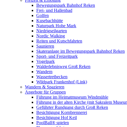
Freizeit & Erholung
Bewegungspark Bahnhof Reken
Frei- und Hallenbad
Golfen
Kusebachhütte
Naturpark Hohe Mark
Niedrigseilgarten
Nordic Walking
Reiten und Kutschfahrten
Saunieren
Skateranlage im Bewegungspark Bahnhof Reken
Sport- und Freizeitpark
Vogelpark
Walderlebnisweg Groß Reken
Wandern
Wassertretbecken
Wildpark Frankenhof (Link)
Wandern & Spazieren
Angebote für Gruppen
Führung im Heimatmuseum Windmühle
Führung in der alten Kirche (mit Sakralem Museu
Geführter Rundgang durch Groß Reken
Besichtigung Kornbrennerei
Besichtigung Hof Keil
PoolBall® spielen