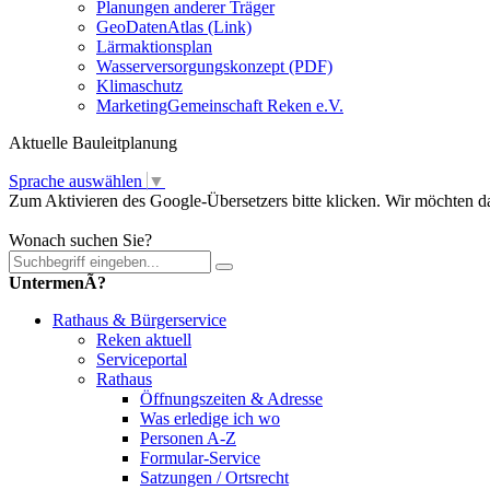
Planungen anderer Träger
GeoDatenAtlas (Link)
Lärmaktionsplan
Wasserversorgungskonzept (PDF)
Klimaschutz
MarketingGemeinschaft Reken e.V.
Aktuelle Bauleitplanung
Sprache auswählen
▼
Zum Aktivieren des Google-Übersetzers bitte klicken. Wir möchten d
Mehr Informationen zum Datenschutz
Wonach suchen Sie?
UntermenÃ?
Rathaus & Bürgerservice
Reken aktuell
Serviceportal
Rathaus
Öffnungszeiten & Adresse
Was erledige ich wo
Personen A-Z
Formular-Service
Satzungen / Ortsrecht