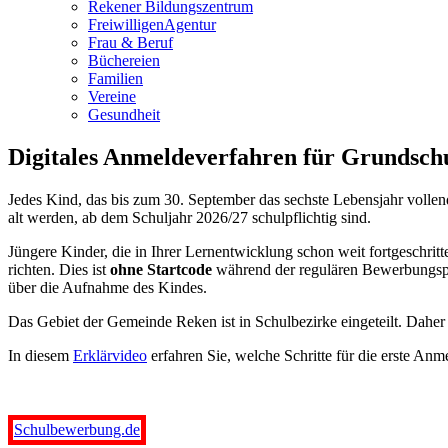
Rekener Bildungszentrum
FreiwilligenAgentur
Frau & Beruf
Büchereien
Familien
Vereine
Gesundheit
Digitales Anmeldeverfahren für Grundsch
Jedes Kind, das bis zum 30. September das sechste Lebensjahr vollende
alt werden, ab dem Schuljahr 2026/27 schulpflichtig sind.
Jüngere Kinder, die in Ihrer Lernentwicklung schon weit fortgeschrit
richten. Dies ist
ohne Startcode
während der regulären Bewerbungs
über die Aufnahme des Kindes.
Das Gebiet der Gemeinde Reken ist in Schulbezirke eingeteilt. Daher
In diesem
Erklärvideo
erfahren Sie, welche Schritte für die erste A
Schulbewerbung.de