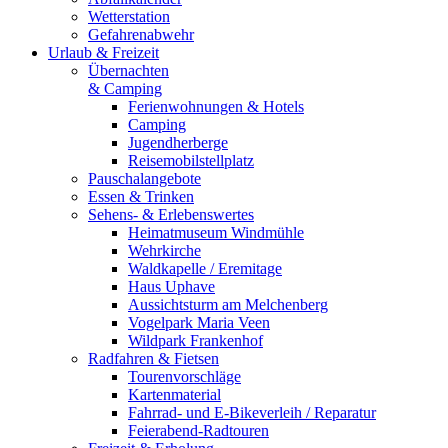
Wetterstation
Gefahrenabwehr
Urlaub & Freizeit
Übernachten
& Camping
Ferienwohnungen & Hotels
Camping
Jugendherberge
Reisemobilstellplatz
Pauschalangebote
Essen & Trinken
Sehens- & Erlebenswertes
Heimatmuseum Windmühle
Wehrkirche
Waldkapelle / Eremitage
Haus Uphave
Aussichtsturm am Melchenberg
Vogelpark Maria Veen
Wildpark Frankenhof
Radfahren & Fietsen
Tourenvorschläge
Kartenmaterial
Fahrrad- und E-Bikeverleih / Reparatur
Feierabend-Radtouren