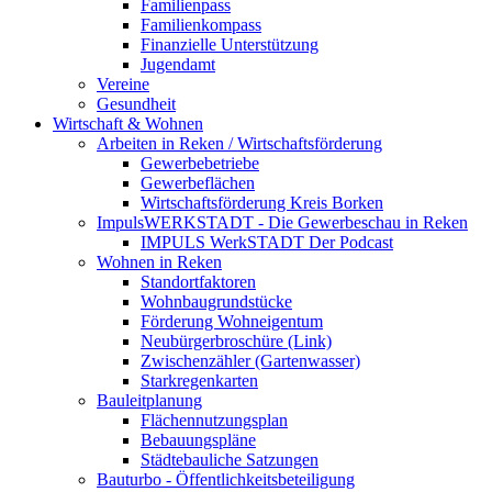
Familienpass
Familienkompass
Finanzielle Unterstützung
Jugendamt
Vereine
Gesundheit
Wirtschaft & Wohnen
Arbeiten in Reken / Wirtschaftsförderung
Gewerbebetriebe
Gewerbeflächen
Wirtschaftsförderung Kreis Borken
ImpulsWERKSTADT - Die Gewerbeschau in Reken
IMPULS WerkSTADT Der Podcast
Wohnen in Reken
Standortfaktoren
Wohnbaugrundstücke
Förderung Wohneigentum
Neubürgerbroschüre (Link)
Zwischenzähler (Gartenwasser)
Starkregenkarten
Bauleitplanung
Flächennutzungsplan
Bebauungspläne
Städtebauliche Satzungen
Bauturbo - Öffentlichkeitsbeteiligung