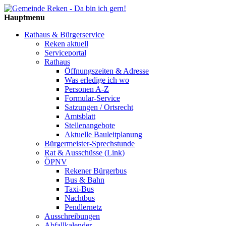
Hauptmenu
Rathaus & Bürgerservice
Reken aktuell
Serviceportal
Rathaus
Öffnungszeiten & Adresse
Was erledige ich wo
Personen A-Z
Formular-Service
Satzungen / Ortsrecht
Amtsblatt
Stellenangebote
Aktuelle Bauleitplanung
Bürgermeister-Sprechstunde
Rat & Ausschüsse (Link)
ÖPNV
Rekener Bürgerbus
Bus & Bahn
Taxi-Bus
Nachtbus
Pendlernetz
Ausschreibungen
Abfallkalender