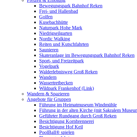
Freizeit & Erholung
Bewegungspark Bahnhof Reken
Frei- und Hallenbad
Golfen
Kusebachhütte
Naturpark Hohe Mark
Niedrigseilgarten
Nordic Walking
Reiten und Kutschfahrten
Saunieren
Skateranlage im Bewegungspark Bahnhof Reken
Sport- und Freizeitpark
Vogelpark
Walderlebnisweg Groß Reken
Wandern
Wassertretbecken
Wildpark Frankenhof (Link)
Wandern & Spazieren
Angebote für Gruppen
Führung im Heimatmuseum Windmühle
Führung in der alten Kirche (mit Sakralem Museu
Geführter Rundgang durch Groß Reken
Besichtigung Kornbrennerei
Besichtigung Hof Keil
PoolBall® spielen