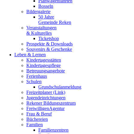
Planwagenfahrten
Bosseln
Bildergalerie
50 Jahre
Gemeinde Reken
Veranstaltungen
& Kulturelles
Ticketshop
Prospekte & Downloads
Souvenirs & Geschenke
Leben & Lernen
Kindertagesstätten
Kindertagespflege
Betreuungsangebote
Ferienhaus
Schulen
Grundschulanmeldung
Freizeitplaner (Link)
Jugendeinrichtungen
Rekener Bildungszentrum
FreiwilligenAgentur
Frau & Beruf
Büchereien
Familien
Familienzentren