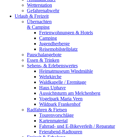
Wetterstation
Gefahrenabwehr
Urlaub & Freizeit
Übernachten
& Camping
Ferienwohnungen & Hotels
Camping
Jugendherberge
Reisemobilstellplatz
Pauschalangebote
Essen & Trinken
Sehens- & Erlebenswertes
Heimatmuseum Windmühle
Wehrkirche
Waldkapelle / Eremitage
Haus Uphave
Aussichtsturm am Melchenberg
Vogelpark Maria Veen
Wildpark Frankenhof
Radfahren & Fietsen
Tourenvorschläge
Kartenmaterial
Fahrrad- und E-Bikeverleih / Reparatur
Feierabend-Radtouren