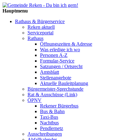
Hauptmenu
Rathaus & Bürgerservice
Reken aktuell
Serviceportal
Rathaus
Öffnungszeiten & Adresse
Was erledige ich wo
Personen A-Z
Formular-Service
Satzungen / Ortsrecht
Amtsblatt
Stellenangebote
Aktuelle Bauleitplanung
Bürgermeister-Sprechstunde
Rat & Ausschüsse (Link)
ÖPNV
Rekener Bürgerbus
Bus & Bahn
Taxi-Bus
Nachtbus
Pendlernetz
Ausschreibungen
Abfallkalender