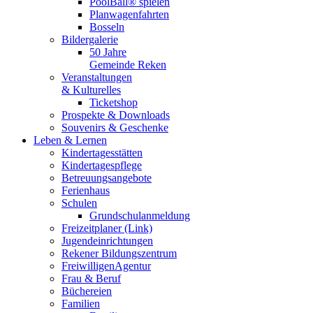
PoolBall® spielen
Planwagenfahrten
Bosseln
Bildergalerie
50 Jahre
Gemeinde Reken
Veranstaltungen
& Kulturelles
Ticketshop
Prospekte & Downloads
Souvenirs & Geschenke
Leben & Lernen
Kindertagesstätten
Kindertagespflege
Betreuungsangebote
Ferienhaus
Schulen
Grundschulanmeldung
Freizeitplaner (Link)
Jugendeinrichtungen
Rekener Bildungszentrum
FreiwilligenAgentur
Frau & Beruf
Büchereien
Familien