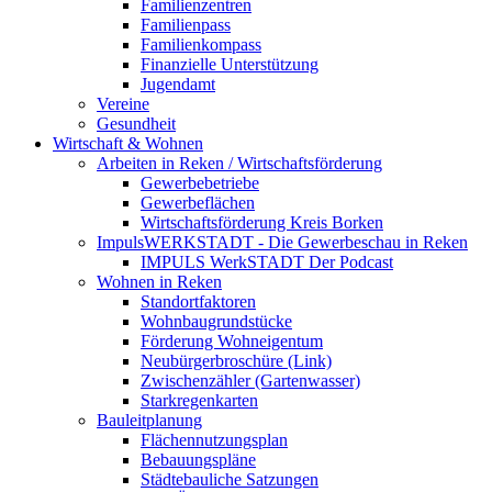
Familienzentren
Familienpass
Familienkompass
Finanzielle Unterstützung
Jugendamt
Vereine
Gesundheit
Wirtschaft & Wohnen
Arbeiten in Reken / Wirtschaftsförderung
Gewerbebetriebe
Gewerbeflächen
Wirtschaftsförderung Kreis Borken
ImpulsWERKSTADT - Die Gewerbeschau in Reken
IMPULS WerkSTADT Der Podcast
Wohnen in Reken
Standortfaktoren
Wohnbaugrundstücke
Förderung Wohneigentum
Neubürgerbroschüre (Link)
Zwischenzähler (Gartenwasser)
Starkregenkarten
Bauleitplanung
Flächennutzungsplan
Bebauungspläne
Städtebauliche Satzungen