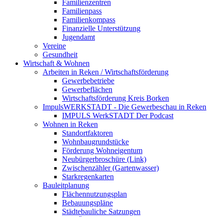
Familienzentren
Familienpass
Familienkompass
Finanzielle Unterstützung
Jugendamt
Vereine
Gesundheit
Wirtschaft & Wohnen
Arbeiten in Reken / Wirtschaftsförderung
Gewerbebetriebe
Gewerbeflächen
Wirtschaftsförderung Kreis Borken
ImpulsWERKSTADT - Die Gewerbeschau in Reken
IMPULS WerkSTADT Der Podcast
Wohnen in Reken
Standortfaktoren
Wohnbaugrundstücke
Förderung Wohneigentum
Neubürgerbroschüre (Link)
Zwischenzähler (Gartenwasser)
Starkregenkarten
Bauleitplanung
Flächennutzungsplan
Bebauungspläne
Städtebauliche Satzungen