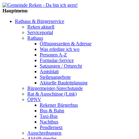
Hauptmenu
Rathaus & Bürgerservice
Reken aktuell
Serviceportal
Rathaus
Öffnungszeiten & Adresse
Was erledige ich wo
Personen A-Z
Formular-Service
Satzungen / Ortsrecht
Amtsblatt
Stellenangebote
Aktuelle Bauleitplanung
Bürgermeister-Sprechstunde
Rat & Ausschüsse (Link)
ÖPNV
Rekener Bürgerbus
Bus & Bahn
Taxi-Bus
Nachtbus
Pendlernetz
Ausschreibungen
Abfallkalender