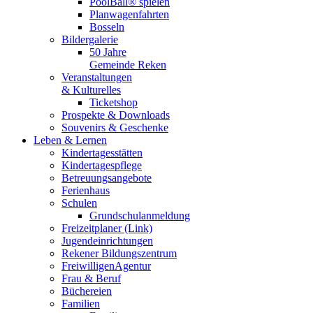
PoolBall® spielen
Planwagenfahrten
Bosseln
Bildergalerie
50 Jahre
Gemeinde Reken
Veranstaltungen
& Kulturelles
Ticketshop
Prospekte & Downloads
Souvenirs & Geschenke
Leben & Lernen
Kindertagesstätten
Kindertagespflege
Betreuungsangebote
Ferienhaus
Schulen
Grundschulanmeldung
Freizeitplaner (Link)
Jugendeinrichtungen
Rekener Bildungszentrum
FreiwilligenAgentur
Frau & Beruf
Büchereien
Familien