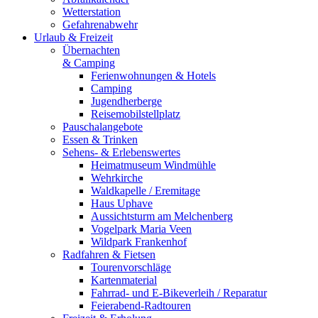
Wetterstation
Gefahrenabwehr
Urlaub & Freizeit
Übernachten
& Camping
Ferienwohnungen & Hotels
Camping
Jugendherberge
Reisemobilstellplatz
Pauschalangebote
Essen & Trinken
Sehens- & Erlebenswertes
Heimatmuseum Windmühle
Wehrkirche
Waldkapelle / Eremitage
Haus Uphave
Aussichtsturm am Melchenberg
Vogelpark Maria Veen
Wildpark Frankenhof
Radfahren & Fietsen
Tourenvorschläge
Kartenmaterial
Fahrrad- und E-Bikeverleih / Reparatur
Feierabend-Radtouren