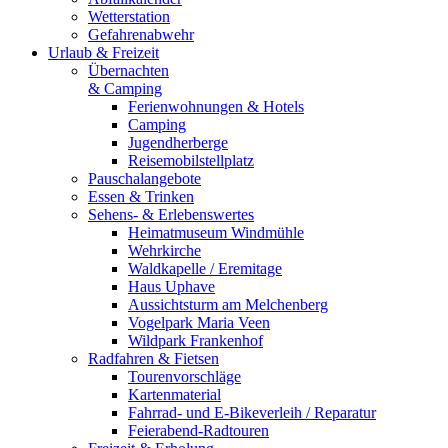
Wetterstation
Gefahrenabwehr
Urlaub & Freizeit
Übernachten
& Camping
Ferienwohnungen & Hotels
Camping
Jugendherberge
Reisemobilstellplatz
Pauschalangebote
Essen & Trinken
Sehens- & Erlebenswertes
Heimatmuseum Windmühle
Wehrkirche
Waldkapelle / Eremitage
Haus Uphave
Aussichtsturm am Melchenberg
Vogelpark Maria Veen
Wildpark Frankenhof
Radfahren & Fietsen
Tourenvorschläge
Kartenmaterial
Fahrrad- und E-Bikeverleih / Reparatur
Feierabend-Radtouren