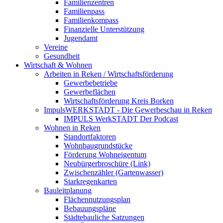
Familienzentren
Familienpass
Familienkompass
Finanzielle Unterstützung
Jugendamt
Vereine
Gesundheit
Wirtschaft & Wohnen
Arbeiten in Reken / Wirtschaftsförderung
Gewerbebetriebe
Gewerbeflächen
Wirtschaftsförderung Kreis Borken
ImpulsWERKSTADT - Die Gewerbeschau in Reken
IMPULS WerkSTADT Der Podcast
Wohnen in Reken
Standortfaktoren
Wohnbaugrundstücke
Förderung Wohneigentum
Neubürgerbroschüre (Link)
Zwischenzähler (Gartenwasser)
Starkregenkarten
Bauleitplanung
Flächennutzungsplan
Bebauungspläne
Städtebauliche Satzungen