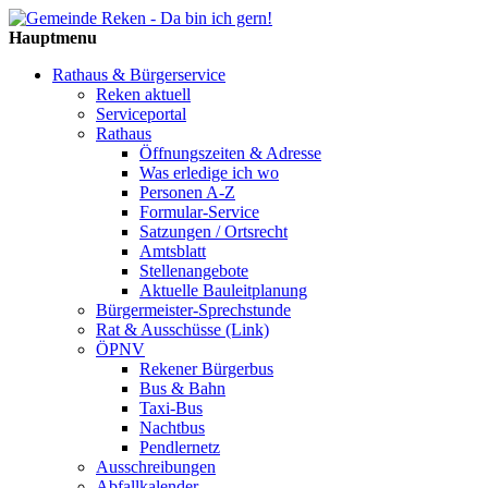
Hauptmenu
Rathaus & Bürgerservice
Reken aktuell
Serviceportal
Rathaus
Öffnungszeiten & Adresse
Was erledige ich wo
Personen A-Z
Formular-Service
Satzungen / Ortsrecht
Amtsblatt
Stellenangebote
Aktuelle Bauleitplanung
Bürgermeister-Sprechstunde
Rat & Ausschüsse (Link)
ÖPNV
Rekener Bürgerbus
Bus & Bahn
Taxi-Bus
Nachtbus
Pendlernetz
Ausschreibungen
Abfallkalender