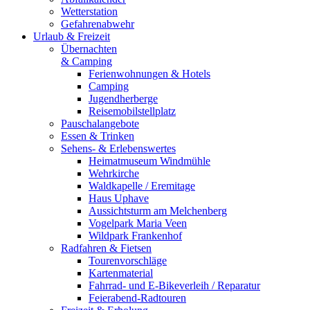
Wetterstation
Gefahrenabwehr
Urlaub & Freizeit
Übernachten
& Camping
Ferienwohnungen & Hotels
Camping
Jugendherberge
Reisemobilstellplatz
Pauschalangebote
Essen & Trinken
Sehens- & Erlebenswertes
Heimatmuseum Windmühle
Wehrkirche
Waldkapelle / Eremitage
Haus Uphave
Aussichtsturm am Melchenberg
Vogelpark Maria Veen
Wildpark Frankenhof
Radfahren & Fietsen
Tourenvorschläge
Kartenmaterial
Fahrrad- und E-Bikeverleih / Reparatur
Feierabend-Radtouren