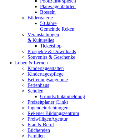
PoolBall® spielen
Planwagenfahrten
Bosseln
Bildergalerie
50 Jahre
Gemeinde Reken
Veranstaltungen
& Kulturelles
Ticketshop
Prospekte & Downloads
Souvenirs & Geschenke
Leben & Lernen
Kindertagesstätten
Kindertagespflege
Betreuungsangebote
Ferienhaus
Schulen
Grundschulanmeldung
Freizeitplaner (Link)
Jugendeinrichtungen
Rekener Bildungszentrum
FreiwilligenAgentur
Frau & Beruf
Büchereien
Familien