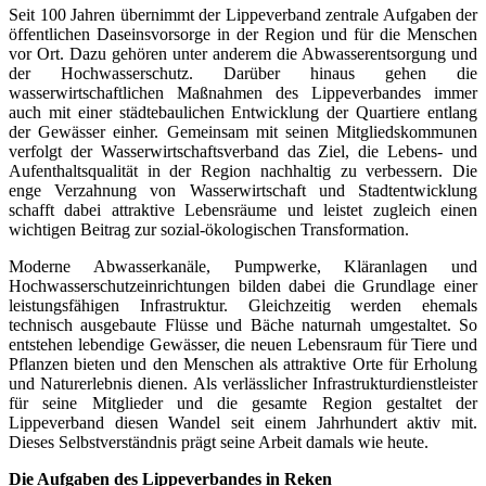
Seit 100 Jahren übernimmt der Lippeverband zentrale Aufgaben der
öffentlichen Daseinsvorsorge in der Region und für die Menschen
vor Ort. Dazu gehören unter anderem die Abwasserentsorgung und
der Hochwasserschutz. Darüber hinaus gehen die
wasserwirtschaftlichen Maßnahmen des Lippeverbandes immer
auch mit einer städtebaulichen Entwicklung der Quartiere entlang
der Gewässer einher. Gemeinsam mit seinen Mitgliedskommunen
verfolgt der Wasserwirtschaftsverband das Ziel, die Lebens- und
Aufenthaltsqualität in der Region nachhaltig zu verbessern. Die
enge Verzahnung von Wasserwirtschaft und Stadtentwicklung
schafft dabei attraktive Lebensräume und leistet zugleich einen
wichtigen Beitrag zur sozial-ökologischen Transformation.
Moderne Abwasserkanäle, Pumpwerke, Kläranlagen und
Hochwasserschutzeinrichtungen bilden dabei die Grundlage einer
leistungsfähigen Infrastruktur. Gleichzeitig werden ehemals
technisch ausgebaute Flüsse und Bäche naturnah umgestaltet. So
entstehen lebendige Gewässer, die neuen Lebensraum für Tiere und
Pflanzen bieten und den Menschen als attraktive Orte für Erholung
und Naturerlebnis dienen. Als verlässlicher Infrastrukturdienstleister
für seine Mitglieder und die gesamte Region gestaltet der
Lippeverband diesen Wandel seit einem Jahrhundert aktiv mit.
Dieses Selbstverständnis prägt seine Arbeit damals wie heute.
Die Aufgaben des Lippeverbandes in Reken