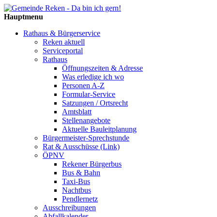
Hauptmenu
Rathaus & Bürgerservice
Reken aktuell
Serviceportal
Rathaus
Öffnungszeiten & Adresse
Was erledige ich wo
Personen A-Z
Formular-Service
Satzungen / Ortsrecht
Amtsblatt
Stellenangebote
Aktuelle Bauleitplanung
Bürgermeister-Sprechstunde
Rat & Ausschüsse (Link)
ÖPNV
Rekener Bürgerbus
Bus & Bahn
Taxi-Bus
Nachtbus
Pendlernetz
Ausschreibungen
Abfallkalender