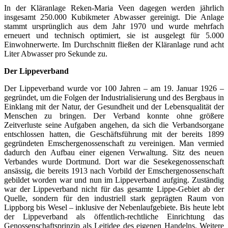
In der Kläranlage Reken-Maria Veen dagegen werden jährlich
insgesamt 250.000 Kubikmeter Abwasser gereinigt. Die Anlage
stammt ursprünglich aus dem Jahr 1970 und wurde mehrfach
erneuert und technisch optimiert, sie ist ausgelegt für 5.000
Einwohnerwerte. Im Durchschnitt fließen der Kläranlage rund acht
Liter Abwasser pro Sekunde zu.
Der Lippeverband
Der Lippeverband wurde vor 100 Jahren – am 19. Januar 1926 –
gegründet, um die Folgen der Industrialisierung und des Bergbaus in
Einklang mit der Natur, der Gesundheit und der Lebensqualität der
Menschen zu bringen. Der Verband konnte ohne größere
Zeitverluste seine Aufgaben angehen, da sich die Verbandsorgane
entschlossen hatten, die Geschäftsführung mit der bereits 1899
gegründeten Emschergenossenschaft zu vereinigen. Man vermied
dadurch den Aufbau einer eigenen Verwaltung. Sitz des neuen
Verbandes wurde Dortmund. Dort war die Sesekegenossenschaft
ansässig, die bereits 1913 nach Vorbild der Emschergenossenschaft
gebildet worden war und nun im Lippeverband aufging. Zuständig
war der Lippeverband nicht für das gesamte Lippe-Gebiet ab der
Quelle, sondern für den industriell stark geprägten Raum von
Lippborg bis Wesel – inklusive der Nebenlaufgebiete. Bis heute lebt
der Lippeverband als öffentlich-rechtliche Einrichtung das
Genossenschaftsprinzip als Leitidee des eigenen Handelns. Weitere