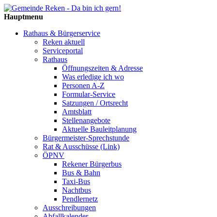
Hauptmenu
Rathaus & Bürgerservice
Reken aktuell
Serviceportal
Rathaus
Öffnungszeiten & Adresse
Was erledige ich wo
Personen A-Z
Formular-Service
Satzungen / Ortsrecht
Amtsblatt
Stellenangebote
Aktuelle Bauleitplanung
Bürgermeister-Sprechstunde
Rat & Ausschüsse (Link)
ÖPNV
Rekener Bürgerbus
Bus & Bahn
Taxi-Bus
Nachtbus
Pendlernetz
Ausschreibungen
Abfallkalender