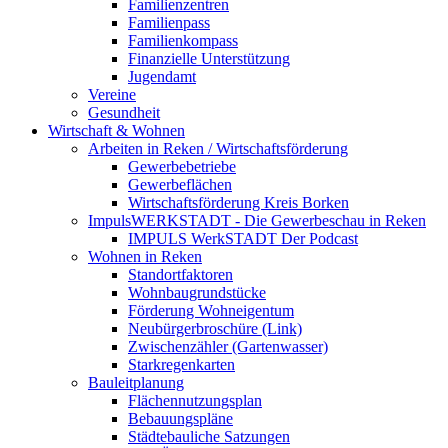
Familienzentren
Familienpass
Familienkompass
Finanzielle Unterstützung
Jugendamt
Vereine
Gesundheit
Wirtschaft & Wohnen
Arbeiten in Reken / Wirtschaftsförderung
Gewerbebetriebe
Gewerbeflächen
Wirtschaftsförderung Kreis Borken
ImpulsWERKSTADT - Die Gewerbeschau in Reken
IMPULS WerkSTADT Der Podcast
Wohnen in Reken
Standortfaktoren
Wohnbaugrundstücke
Förderung Wohneigentum
Neubürgerbroschüre (Link)
Zwischenzähler (Gartenwasser)
Starkregenkarten
Bauleitplanung
Flächennutzungsplan
Bebauungspläne
Städtebauliche Satzungen