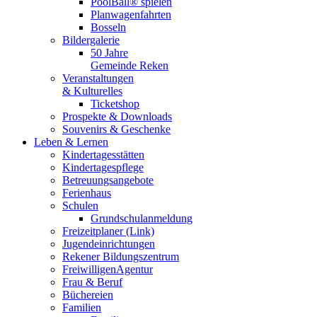
PoolBall® spielen
Planwagenfahrten
Bosseln
Bildergalerie
50 Jahre
Gemeinde Reken
Veranstaltungen
& Kulturelles
Ticketshop
Prospekte & Downloads
Souvenirs & Geschenke
Leben & Lernen
Kindertagesstätten
Kindertagespflege
Betreuungsangebote
Ferienhaus
Schulen
Grundschulanmeldung
Freizeitplaner (Link)
Jugendeinrichtungen
Rekener Bildungszentrum
FreiwilligenAgentur
Frau & Beruf
Büchereien
Familien