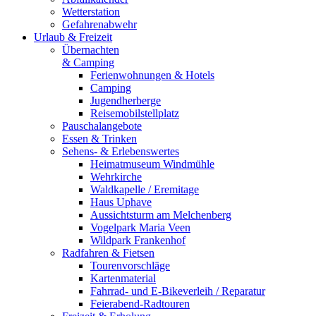
Wetterstation
Gefahrenabwehr
Urlaub & Freizeit
Übernachten
& Camping
Ferienwohnungen & Hotels
Camping
Jugendherberge
Reisemobilstellplatz
Pauschalangebote
Essen & Trinken
Sehens- & Erlebenswertes
Heimatmuseum Windmühle
Wehrkirche
Waldkapelle / Eremitage
Haus Uphave
Aussichtsturm am Melchenberg
Vogelpark Maria Veen
Wildpark Frankenhof
Radfahren & Fietsen
Tourenvorschläge
Kartenmaterial
Fahrrad- und E-Bikeverleih / Reparatur
Feierabend-Radtouren