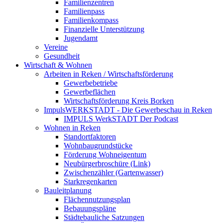
Familienzentren
Familienpass
Familienkompass
Finanzielle Unterstützung
Jugendamt
Vereine
Gesundheit
Wirtschaft & Wohnen
Arbeiten in Reken / Wirtschaftsförderung
Gewerbebetriebe
Gewerbeflächen
Wirtschaftsförderung Kreis Borken
ImpulsWERKSTADT - Die Gewerbeschau in Reken
IMPULS WerkSTADT Der Podcast
Wohnen in Reken
Standortfaktoren
Wohnbaugrundstücke
Förderung Wohneigentum
Neubürgerbroschüre (Link)
Zwischenzähler (Gartenwasser)
Starkregenkarten
Bauleitplanung
Flächennutzungsplan
Bebauungspläne
Städtebauliche Satzungen