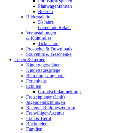
PoolBall® spielen
Planwagenfahrten
Bosseln
Bildergalerie
50 Jahre
Gemeinde Reken
Veranstaltungen
& Kulturelles
Ticketshop
Prospekte & Downloads
Souvenirs & Geschenke
Leben & Lernen
Kindertagesstätten
Kindertagespflege
Betreuungsangebote
Ferienhaus
Schulen
Grundschulanmeldung
Freizeitplaner (Link)
Jugendeinrichtungen
Rekener Bildungszentrum
FreiwilligenAgentur
Frau & Beruf
Büchereien
Familien