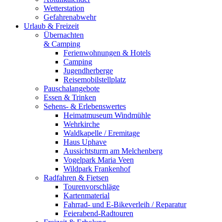
Wetterstation
Gefahrenabwehr
Urlaub & Freizeit
Übernachten
& Camping
Ferienwohnungen & Hotels
Camping
Jugendherberge
Reisemobilstellplatz
Pauschalangebote
Essen & Trinken
Sehens- & Erlebenswertes
Heimatmuseum Windmühle
Wehrkirche
Waldkapelle / Eremitage
Haus Uphave
Aussichtsturm am Melchenberg
Vogelpark Maria Veen
Wildpark Frankenhof
Radfahren & Fietsen
Tourenvorschläge
Kartenmaterial
Fahrrad- und E-Bikeverleih / Reparatur
Feierabend-Radtouren