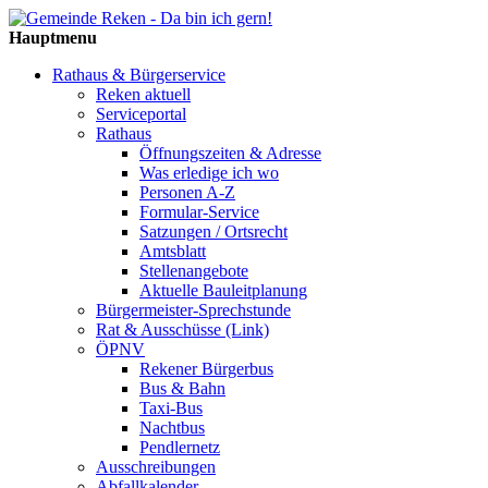
Hauptmenu
Rathaus & Bürgerservice
Reken aktuell
Serviceportal
Rathaus
Öffnungszeiten & Adresse
Was erledige ich wo
Personen A-Z
Formular-Service
Satzungen / Ortsrecht
Amtsblatt
Stellenangebote
Aktuelle Bauleitplanung
Bürgermeister-Sprechstunde
Rat & Ausschüsse (Link)
ÖPNV
Rekener Bürgerbus
Bus & Bahn
Taxi-Bus
Nachtbus
Pendlernetz
Ausschreibungen
Abfallkalender