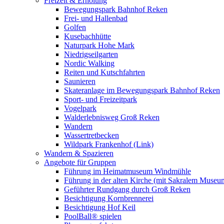
Freizeit & Erholung
Bewegungspark Bahnhof Reken
Frei- und Hallenbad
Golfen
Kusebachhütte
Naturpark Hohe Mark
Niedrigseilgarten
Nordic Walking
Reiten und Kutschfahrten
Saunieren
Skateranlage im Bewegungspark Bahnhof Reken
Sport- und Freizeitpark
Vogelpark
Walderlebnisweg Groß Reken
Wandern
Wassertretbecken
Wildpark Frankenhof (Link)
Wandern & Spazieren
Angebote für Gruppen
Führung im Heimatmuseum Windmühle
Führung in der alten Kirche (mit Sakralem Museu
Geführter Rundgang durch Groß Reken
Besichtigung Kornbrennerei
Besichtigung Hof Keil
PoolBall® spielen