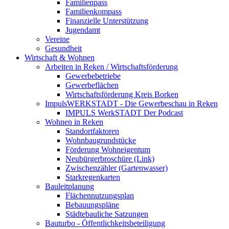
Familienpass
Familienkompass
Finanzielle Unterstützung
Jugendamt
Vereine
Gesundheit
Wirtschaft & Wohnen
Arbeiten in Reken / Wirtschaftsförderung
Gewerbebetriebe
Gewerbeflächen
Wirtschaftsförderung Kreis Borken
ImpulsWERKSTADT - Die Gewerbeschau in Reken
IMPULS WerkSTADT Der Podcast
Wohnen in Reken
Standortfaktoren
Wohnbaugrundstücke
Förderung Wohneigentum
Neubürgerbroschüre (Link)
Zwischenzähler (Gartenwasser)
Starkregenkarten
Bauleitplanung
Flächennutzungsplan
Bebauungspläne
Städtebauliche Satzungen
Bauturbo - Öffentlichkeitsbeteiligung