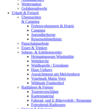
Wetterstation
Gefahrenabwehr
Urlaub & Freizeit
Übernachten
& Camping
Ferienwohnungen & Hotels
Camping
Jugendherberge
Reisemobilstellplatz
Pauschalangebote
Essen & Trinken
Sehens- & Erlebenswertes
Heimatmuseum Windmühle
Wehrkirche
Waldkapelle / Eremitage
Haus Uphave
Aussichtsturm am Melchenberg
Vogelpark Maria Veen
Wildpark Frankenhof
Radfahren & Fietsen
Tourenvorschläge
Kartenmaterial
Fahrrad- und E-Bikeverleih / Reparatur
Feierabend-Radtouren