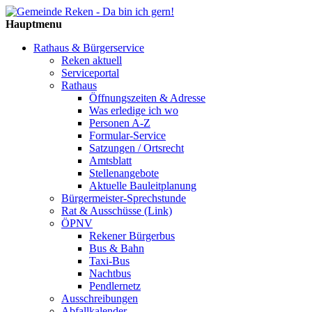
Hauptmenu
Rathaus & Bürgerservice
Reken aktuell
Serviceportal
Rathaus
Öffnungszeiten & Adresse
Was erledige ich wo
Personen A-Z
Formular-Service
Satzungen / Ortsrecht
Amtsblatt
Stellenangebote
Aktuelle Bauleitplanung
Bürgermeister-Sprechstunde
Rat & Ausschüsse (Link)
ÖPNV
Rekener Bürgerbus
Bus & Bahn
Taxi-Bus
Nachtbus
Pendlernetz
Ausschreibungen
Abfallkalender