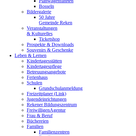
Planwagenfahrten
Bosseln
Bildergalerie
50 Jahre
Gemeinde Reken
Veranstaltungen
& Kulturelles
Ticketshop
Prospekte & Downloads
Souvenirs & Geschenke
Leben & Lernen
Kindertagesstätten
Kindertagespflege
Betreuungsangebote
Ferienhaus
Schulen
Grundschulanmeldung
Freizeitplaner (Link)
Jugendeinrichtungen
Rekener Bildungszentrum
FreiwilligenAgentur
Frau & Beruf
Büchereien
Familien
Familienzentren