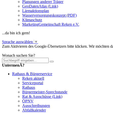
Planungen anderer Träger
GeoDatenAtlas (Link)
Lärmaktionsplan
Wasserversorgungskonzept (PDF)
Klimaschutz
MarketingGemeinschaft Reken e.V.
...da bin ich gern!
Sprache auswählen
▼
Zum Aktivieren des Google-Übersetzers bitte klicken. Wir möchten d
Mehr Informationen zum Datenschutz
Wonach suchen Sie?
UntermenÃ?
Rathaus & Bürgerservice
Reken aktuell
Serviceportal
Rathaus
Bürgermeister-Sprechstunde
Rat & Ausschüsse (Link)
ÖPNV
Ausschreibungen
Abfallkalender