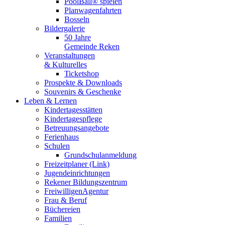
PoolBall® spielen
Planwagenfahrten
Bosseln
Bildergalerie
50 Jahre
Gemeinde Reken
Veranstaltungen
& Kulturelles
Ticketshop
Prospekte & Downloads
Souvenirs & Geschenke
Leben & Lernen
Kindertagesstätten
Kindertagespflege
Betreuungsangebote
Ferienhaus
Schulen
Grundschulanmeldung
Freizeitplaner (Link)
Jugendeinrichtungen
Rekener Bildungszentrum
FreiwilligenAgentur
Frau & Beruf
Büchereien
Familien