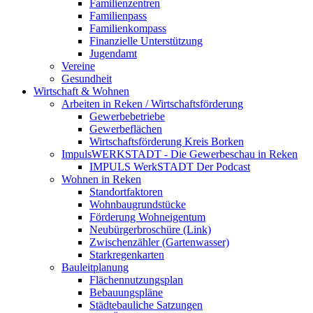
Familienzentren
Familienpass
Familienkompass
Finanzielle Unterstützung
Jugendamt
Vereine
Gesundheit
Wirtschaft & Wohnen
Arbeiten in Reken / Wirtschaftsförderung
Gewerbebetriebe
Gewerbeflächen
Wirtschaftsförderung Kreis Borken
ImpulsWERKSTADT - Die Gewerbeschau in Reken
IMPULS WerkSTADT Der Podcast
Wohnen in Reken
Standortfaktoren
Wohnbaugrundstücke
Förderung Wohneigentum
Neubürgerbroschüre (Link)
Zwischenzähler (Gartenwasser)
Starkregenkarten
Bauleitplanung
Flächennutzungsplan
Bebauungspläne
Städtebauliche Satzungen