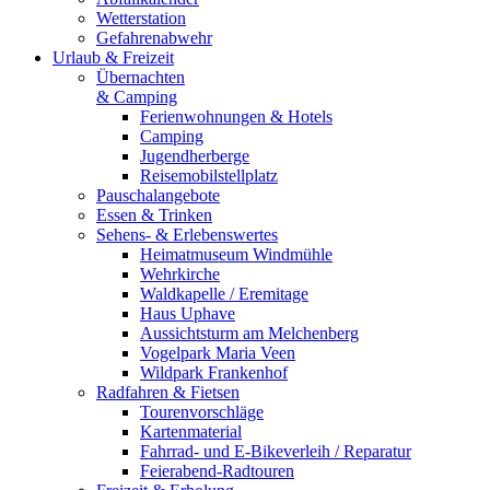
Wetterstation
Gefahrenabwehr
Urlaub & Freizeit
Übernachten
& Camping
Ferienwohnungen & Hotels
Camping
Jugendherberge
Reisemobilstellplatz
Pauschalangebote
Essen & Trinken
Sehens- & Erlebenswertes
Heimatmuseum Windmühle
Wehrkirche
Waldkapelle / Eremitage
Haus Uphave
Aussichtsturm am Melchenberg
Vogelpark Maria Veen
Wildpark Frankenhof
Radfahren & Fietsen
Tourenvorschläge
Kartenmaterial
Fahrrad- und E-Bikeverleih / Reparatur
Feierabend-Radtouren