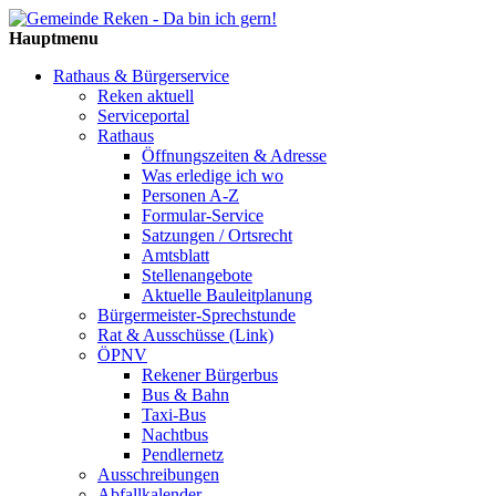
Hauptmenu
Rathaus & Bürgerservice
Reken aktuell
Serviceportal
Rathaus
Öffnungszeiten & Adresse
Was erledige ich wo
Personen A-Z
Formular-Service
Satzungen / Ortsrecht
Amtsblatt
Stellenangebote
Aktuelle Bauleitplanung
Bürgermeister-Sprechstunde
Rat & Ausschüsse (Link)
ÖPNV
Rekener Bürgerbus
Bus & Bahn
Taxi-Bus
Nachtbus
Pendlernetz
Ausschreibungen
Abfallkalender