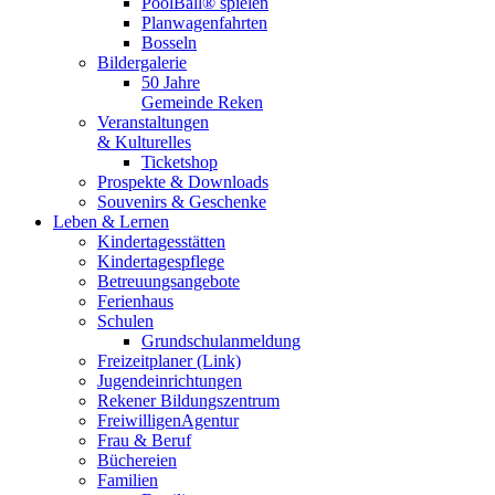
PoolBall® spielen
Planwagenfahrten
Bosseln
Bildergalerie
50 Jahre
Gemeinde Reken
Veranstaltungen
& Kulturelles
Ticketshop
Prospekte & Downloads
Souvenirs & Geschenke
Leben & Lernen
Kindertagesstätten
Kindertagespflege
Betreuungsangebote
Ferienhaus
Schulen
Grundschulanmeldung
Freizeitplaner (Link)
Jugendeinrichtungen
Rekener Bildungszentrum
FreiwilligenAgentur
Frau & Beruf
Büchereien
Familien