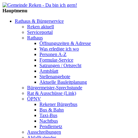
Hauptmenu
Rathaus & Bürgerservice
Reken aktuell
Serviceportal
Rathaus
Öffnungszeiten & Adresse
Was erledige ich wo
Personen A-Z
Formular-Service
Satzungen / Ortsrecht
Amtsblatt
Stellenangebote
Aktuelle Bauleitplanung
Bürgermeister-Sprechstunde
Rat & Ausschüsse (Link)
ÖPNV
Rekener Bürgerbus
Bus & Bahn
Taxi-Bus
Nachtbus
Pendlernetz
Ausschreibungen
Abfallkalender