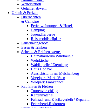
Wetterstation
Gefahrenabwehr
Urlaub & Freizeit
Übernachten
& Camping
Ferienwohnungen & Hotels
Camping
Jugendherberge
Reisemobilstellplatz
Pauschalangebote
Essen & Trinken
Sehens- & Erlebenswertes
Heimatmuseum Windmühle
Wehrkirche
Waldkapelle / Eremitage
Haus Uphave
Aussichtsturm am Melchenberg
Vogelpark Maria Veen
Wildpark Frankenhof
Radfahren & Fietsen
Tourenvorschläge
Kartenmaterial
Fahrrad- und E-Bikeverleih / Reparatur
Feierabend-Radtouren