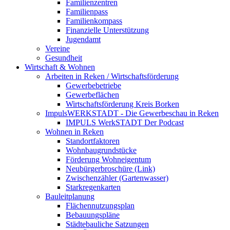
Familienzentren
Familienpass
Familienkompass
Finanzielle Unterstützung
Jugendamt
Vereine
Gesundheit
Wirtschaft & Wohnen
Arbeiten in Reken / Wirtschaftsförderung
Gewerbebetriebe
Gewerbeflächen
Wirtschaftsförderung Kreis Borken
ImpulsWERKSTADT - Die Gewerbeschau in Reken
IMPULS WerkSTADT Der Podcast
Wohnen in Reken
Standortfaktoren
Wohnbaugrundstücke
Förderung Wohneigentum
Neubürgerbroschüre (Link)
Zwischenzähler (Gartenwasser)
Starkregenkarten
Bauleitplanung
Flächennutzungsplan
Bebauungspläne
Städtebauliche Satzungen