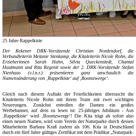
25 Jahre Rappelkiste
Der Rekener DRK-Vorsitzende Christian Nordendorf, die
Verbundleiterin Melanie Stenkamp, die Kitaleiterin Nicole Rohn, die
Erzieherinnen Sarah Hahn, Silvia Queckenstedt, Chantal
Hautmann und Rita Regenit sowie der 2. DRK-Vorsitzende Stefan
Nienhaus (v.l.n.r.) präsentieren ganz anschaulich die
Namensänderung von ‚Rappelkiste‘ auf ‚Boomzwerge‘.
Gleich nach diesem Auftakt der Feierlichkeiten überrascht die
Kitaleiterin Nicole Rohn mit ihrem Team mit zwei wichtigen
Neuerungen. Zunächst entrollen die Damen ein großes
Werbebanner, auf dem zu lesen ist: 25-jähriges Jubiläum - Aus
‚Rappelkiste‘ wird ‚Boomzwerge‘! Die Kita trägt ab sofort also
einen neuen Namen, wird vom Verein der Naturparke durch dessen
Mitarbeiterin Barbara Kraß zudem als 106. Kita in Deutschland
durch ein fünf Jahre gültiges Zertifikat mit dem Prädikat „Naturpark-