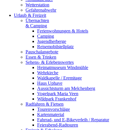
Wetterstation
Gefahrenabwehr
Urlaub & Freizeit
Übernachten
& Camping
Ferienwohnungen & Hotels
Camping
Jugendherberge
Reisemobilstellplatz
Pauschalangebote
Essen & Trinken
Sehens- & Erlebenswertes
Heimatmuseum Windmühle
Wehrkirche
Waldkapelle / Eremitage
Haus Uphave
Aussichtsturm am Melchenberg
Vogelpark Maria Veen
Wildpark Frankenhof
Radfahren & Fietsen
Tourenvorschläge
Kartenmaterial
Fahrrad- und E-Bikeverleih / Reparatur
Feierabend-Radtouren