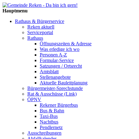
Hauptmenu
Rathaus & Bürgerservice
Reken aktuell
Serviceportal
Rathaus
Öffnungszeiten & Adresse
Was erledige ich wo
Personen A-Z
Formular-Service
Satzungen / Ortsrecht
Amtsblatt
Stellenangebote
Aktuelle Bauleitplanung
Bürgermeister-Sprechstunde
Rat & Ausschüsse (Link)
ÖPNV
Rekener Bürgerbus
Bus & Bahn
Taxi-Bus
Nachtbus
Pendlernetz
Ausschreibungen
Abfallkalender