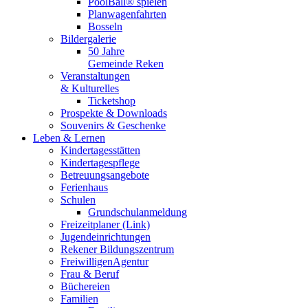
PoolBall® spielen
Planwagenfahrten
Bosseln
Bildergalerie
50 Jahre
Gemeinde Reken
Veranstaltungen
& Kulturelles
Ticketshop
Prospekte & Downloads
Souvenirs & Geschenke
Leben & Lernen
Kindertagesstätten
Kindertagespflege
Betreuungsangebote
Ferienhaus
Schulen
Grundschulanmeldung
Freizeitplaner (Link)
Jugendeinrichtungen
Rekener Bildungszentrum
FreiwilligenAgentur
Frau & Beruf
Büchereien
Familien