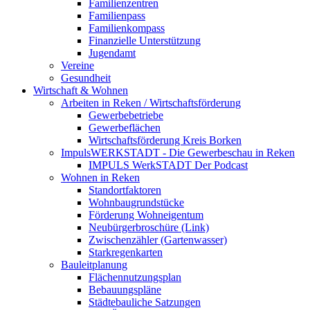
Familienzentren
Familienpass
Familienkompass
Finanzielle Unterstützung
Jugendamt
Vereine
Gesundheit
Wirtschaft & Wohnen
Arbeiten in Reken / Wirtschaftsförderung
Gewerbebetriebe
Gewerbeflächen
Wirtschaftsförderung Kreis Borken
ImpulsWERKSTADT - Die Gewerbeschau in Reken
IMPULS WerkSTADT Der Podcast
Wohnen in Reken
Standortfaktoren
Wohnbaugrundstücke
Förderung Wohneigentum
Neubürgerbroschüre (Link)
Zwischenzähler (Gartenwasser)
Starkregenkarten
Bauleitplanung
Flächennutzungsplan
Bebauungspläne
Städtebauliche Satzungen