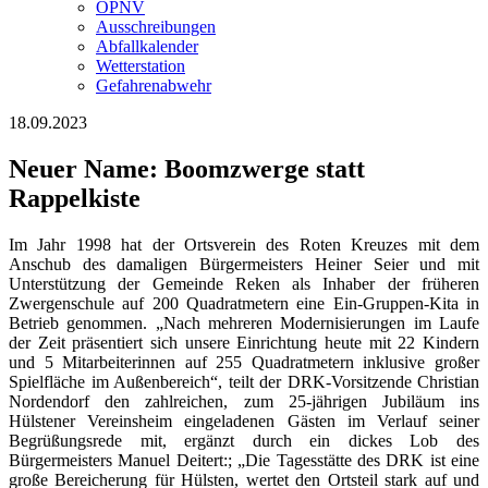
ÖPNV
Ausschreibungen
Abfallkalender
Wetterstation
Gefahrenabwehr
18.09.2023
Neuer Name: Boomzwerge statt
Rappelkiste
Im Jahr 1998 hat der Ortsverein des Roten Kreuzes mit dem
Anschub des damaligen Bürgermeisters Heiner Seier und mit
Unterstützung der Gemeinde Reken als Inhaber der früheren
Zwergenschule auf 200 Quadratmetern eine Ein-Gruppen-Kita in
Betrieb genommen. „Nach mehreren Modernisierungen im Laufe
der Zeit präsentiert sich unsere Einrichtung heute mit 22 Kindern
und 5 Mitarbeiterinnen auf 255 Quadratmetern inklusive großer
Spielfläche im Außenbereich“, teilt der DRK-Vorsitzende Christian
Nordendorf den zahlreichen, zum 25-jährigen Jubiläum ins
Hülstener Vereinsheim eingeladenen Gästen im Verlauf seiner
Begrüßungsrede mit, ergänzt durch ein dickes Lob des
Bürgermeisters Manuel Deitert:; „Die Tagesstätte des DRK ist eine
große Bereicherung für Hülsten, wertet den Ortsteil stark auf und