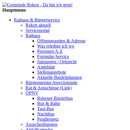
Hauptmenu
Rathaus & Bürgerservice
Reken aktuell
Serviceportal
Rathaus
Öffnungszeiten & Adresse
Was erledige ich wo
Personen A-Z
Formular-Service
Satzungen / Ortsrecht
Amtsblatt
Stellenangebote
Aktuelle Bauleitplanung
Bürgermeister-Sprechstunde
Rat & Ausschüsse (Link)
ÖPNV
Rekener Bürgerbus
Bus & Bahn
Taxi-Bus
Nachtbus
Pendlernetz
Ausschreibungen
Abfallkalender