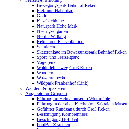
Freizeit & Erholung
Bewegungspark Bahnhof Reken
Frei- und Hallenbad
Golfen
Kusebachhütte
Naturpark Hohe Mark
Niedrigseilgarten
Nordic Walking
Reiten und Kutschfahrten
Saunieren
Skateranlage im Bewegungspark Bahnhof Reken
Sport- und Freizeitpark
Vogelpark
Walderlebnisweg Groß Reken
Wandern
Wassertretbecken
Wildpark Frankenhof (Link)
Wandern & Spazieren
Angebote für Gruppen
Führung im Heimatmuseum Windmühle
Führung in der alten Kirche (mit Sakralem Museu
Geführter Rundgang durch Groß Reken
Besichtigung Kornbrennerei
Besichtigung Hof Keil
PoolBall® spielen