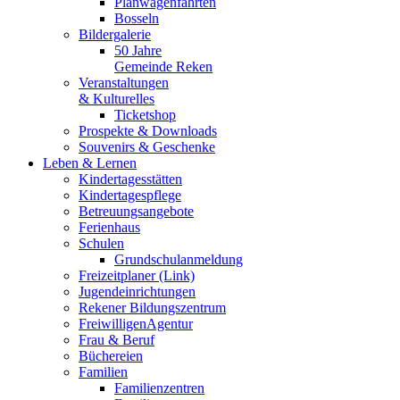
Planwagenfahrten
Bosseln
Bildergalerie
50 Jahre
Gemeinde Reken
Veranstaltungen
& Kulturelles
Ticketshop
Prospekte & Downloads
Souvenirs & Geschenke
Leben & Lernen
Kindertagesstätten
Kindertagespflege
Betreuungsangebote
Ferienhaus
Schulen
Grundschulanmeldung
Freizeitplaner (Link)
Jugendeinrichtungen
Rekener Bildungszentrum
FreiwilligenAgentur
Frau & Beruf
Büchereien
Familien
Familienzentren