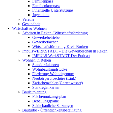
Familienpass
Familienkompass
Finanzielle Unterstützung
Jugendamt
Vereine
Gesundheit
Wirtschaft & Wohnen
Arbeiten in Reken / Wirtschaftsförderung
Gewerbebetriebe
Gewerbeflächen
Wirtschaftsförderung Kreis Borken
ImpulsWERKSTADT - Die Gewerbeschau in Reken
IMPULS WerkSTADT Der Podcast
Wohnen in Reken
Standortfaktoren
Wohnbaugrundstücke
Förderung Wohneigentum
Neubürgerbroschüre (Link)
Zwischenzähler (Gartenwasser)
Starkregenkarten
Bauleitplanung
Flächennutzungsplan
Bebauungspläne
Städtebauliche Satzungen
Bauturbo - Öffentlichkeitsbeteiligung