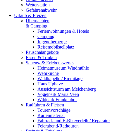
Wetterstation
Gefahrenabwehr
Urlaub & Freizeit
Übernachten
& Camping
Ferienwohnungen & Hotels
Camping
Jugendherberge
Reisemobilstellplatz
Pauschalangebote
Essen & Trinken
Sehens- & Erlebenswertes
Heimatmuseum Windmühle
Wehrkirche
Waldkapelle / Eremitage
Haus Uphave
Aussichtsturm am Melchenberg
Vogelpark Maria Veen
Wildpark Frankenhof
Radfahren & Fietsen
Tourenvorschläge
Kartenmaterial
Fahrrad- und E-Bikeverleih / Reparatur
Feierabend-Radtouren