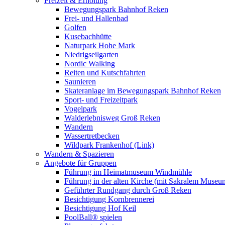
Freizeit & Erholung
Bewegungspark Bahnhof Reken
Frei- und Hallenbad
Golfen
Kusebachhütte
Naturpark Hohe Mark
Niedrigseilgarten
Nordic Walking
Reiten und Kutschfahrten
Saunieren
Skateranlage im Bewegungspark Bahnhof Reken
Sport- und Freizeitpark
Vogelpark
Walderlebnisweg Groß Reken
Wandern
Wassertretbecken
Wildpark Frankenhof (Link)
Wandern & Spazieren
Angebote für Gruppen
Führung im Heimatmuseum Windmühle
Führung in der alten Kirche (mit Sakralem Museu
Geführter Rundgang durch Groß Reken
Besichtigung Kornbrennerei
Besichtigung Hof Keil
PoolBall® spielen