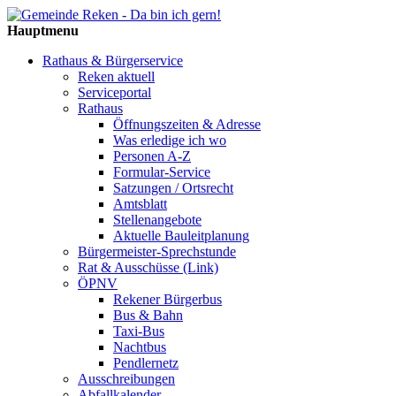
Hauptmenu
Rathaus & Bürgerservice
Reken aktuell
Serviceportal
Rathaus
Öffnungszeiten & Adresse
Was erledige ich wo
Personen A-Z
Formular-Service
Satzungen / Ortsrecht
Amtsblatt
Stellenangebote
Aktuelle Bauleitplanung
Bürgermeister-Sprechstunde
Rat & Ausschüsse (Link)
ÖPNV
Rekener Bürgerbus
Bus & Bahn
Taxi-Bus
Nachtbus
Pendlernetz
Ausschreibungen
Abfallkalender