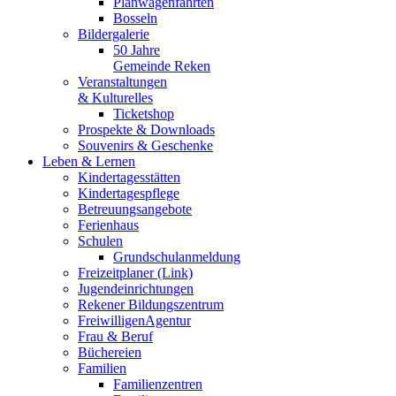
Planwagenfahrten
Bosseln
Bildergalerie
50 Jahre
Gemeinde Reken
Veranstaltungen
& Kulturelles
Ticketshop
Prospekte & Downloads
Souvenirs & Geschenke
Leben & Lernen
Kindertagesstätten
Kindertagespflege
Betreuungsangebote
Ferienhaus
Schulen
Grundschulanmeldung
Freizeitplaner (Link)
Jugendeinrichtungen
Rekener Bildungszentrum
FreiwilligenAgentur
Frau & Beruf
Büchereien
Familien
Familienzentren