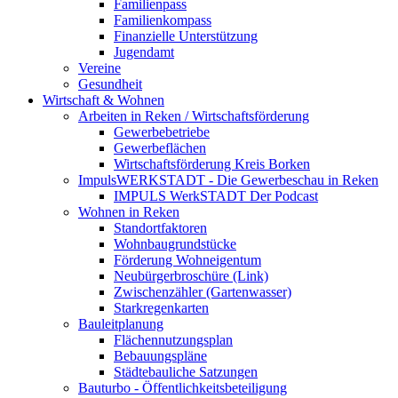
Familienpass
Familienkompass
Finanzielle Unterstützung
Jugendamt
Vereine
Gesundheit
Wirtschaft & Wohnen
Arbeiten in Reken / Wirtschaftsförderung
Gewerbebetriebe
Gewerbeflächen
Wirtschaftsförderung Kreis Borken
ImpulsWERKSTADT - Die Gewerbeschau in Reken
IMPULS WerkSTADT Der Podcast
Wohnen in Reken
Standortfaktoren
Wohnbaugrundstücke
Förderung Wohneigentum
Neubürgerbroschüre (Link)
Zwischenzähler (Gartenwasser)
Starkregenkarten
Bauleitplanung
Flächennutzungsplan
Bebauungspläne
Städtebauliche Satzungen
Bauturbo - Öffentlichkeitsbeteiligung