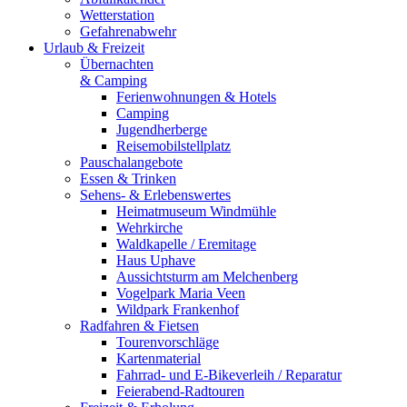
Wetterstation
Gefahrenabwehr
Urlaub & Freizeit
Übernachten
& Camping
Ferienwohnungen & Hotels
Camping
Jugendherberge
Reisemobilstellplatz
Pauschalangebote
Essen & Trinken
Sehens- & Erlebenswertes
Heimatmuseum Windmühle
Wehrkirche
Waldkapelle / Eremitage
Haus Uphave
Aussichtsturm am Melchenberg
Vogelpark Maria Veen
Wildpark Frankenhof
Radfahren & Fietsen
Tourenvorschläge
Kartenmaterial
Fahrrad- und E-Bikeverleih / Reparatur
Feierabend-Radtouren