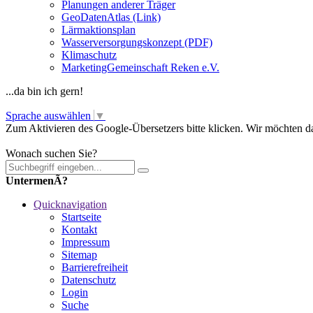
Planungen anderer Träger
GeoDatenAtlas (Link)
Lärmaktionsplan
Wasserversorgungskonzept (PDF)
Klimaschutz
MarketingGemeinschaft Reken e.V.
...da bin ich gern!
Sprache auswählen
▼
Zum Aktivieren des Google-Übersetzers bitte klicken. Wir möchten d
Mehr Informationen zum Datenschutz
Wonach suchen Sie?
UntermenÃ?
Quicknavigation
Startseite
Kontakt
Impressum
Sitemap
Barrierefreiheit
Datenschutz
Login
Suche