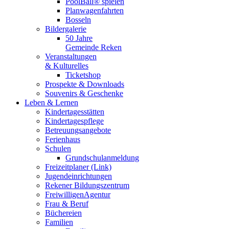
PoolBall® spielen
Planwagenfahrten
Bosseln
Bildergalerie
50 Jahre
Gemeinde Reken
Veranstaltungen
& Kulturelles
Ticketshop
Prospekte & Downloads
Souvenirs & Geschenke
Leben & Lernen
Kindertagesstätten
Kindertagespflege
Betreuungsangebote
Ferienhaus
Schulen
Grundschulanmeldung
Freizeitplaner (Link)
Jugendeinrichtungen
Rekener Bildungszentrum
FreiwilligenAgentur
Frau & Beruf
Büchereien
Familien