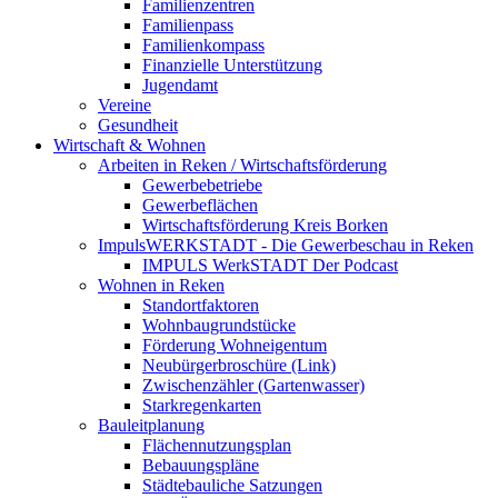
Familienzentren
Familienpass
Familienkompass
Finanzielle Unterstützung
Jugendamt
Vereine
Gesundheit
Wirtschaft & Wohnen
Arbeiten in Reken / Wirtschaftsförderung
Gewerbebetriebe
Gewerbeflächen
Wirtschaftsförderung Kreis Borken
ImpulsWERKSTADT - Die Gewerbeschau in Reken
IMPULS WerkSTADT Der Podcast
Wohnen in Reken
Standortfaktoren
Wohnbaugrundstücke
Förderung Wohneigentum
Neubürgerbroschüre (Link)
Zwischenzähler (Gartenwasser)
Starkregenkarten
Bauleitplanung
Flächennutzungsplan
Bebauungspläne
Städtebauliche Satzungen