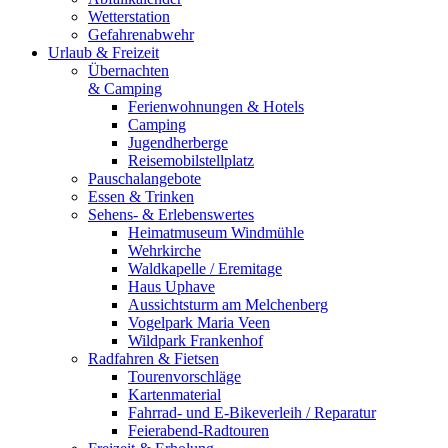
Wetterstation
Gefahrenabwehr
Urlaub & Freizeit
Übernachten
& Camping
Ferienwohnungen & Hotels
Camping
Jugendherberge
Reisemobilstellplatz
Pauschalangebote
Essen & Trinken
Sehens- & Erlebenswertes
Heimatmuseum Windmühle
Wehrkirche
Waldkapelle / Eremitage
Haus Uphave
Aussichtsturm am Melchenberg
Vogelpark Maria Veen
Wildpark Frankenhof
Radfahren & Fietsen
Tourenvorschläge
Kartenmaterial
Fahrrad- und E-Bikeverleih / Reparatur
Feierabend-Radtouren