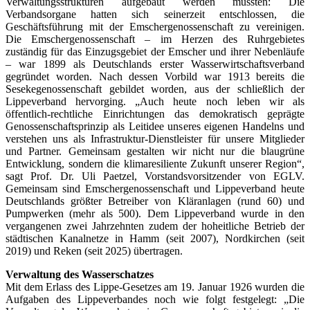
Verwaltungsstrukturen aufgebaut werden mussten: Die
Verbandsorgane hatten sich seinerzeit entschlossen, die
Geschäftsführung mit der Emschergenossenschaft zu vereinigen.
Die Emschergenossenschaft – im Herzen des Ruhrgebietes
zuständig für das Einzugsgebiet der Emscher und ihrer Nebenläufe
– war 1899 als Deutschlands erster Wasserwirtschaftsverband
gegründet worden. Nach dessen Vorbild war 1913 bereits die
Sesekegenossenschaft gebildet worden, aus der schließlich der
Lippeverband hervorging. „Auch heute noch leben wir als
öffentlich-rechtliche Einrichtungen das demokratisch geprägte
Genossenschaftsprinzip als Leitidee unseres eigenen Handelns und
verstehen uns als Infrastruktur-Dienstleister für unsere Mitglieder
und Partner. Gemeinsam gestalten wir nicht nur die blaugrüne
Entwicklung, sondern die klimaresiliente Zukunft unserer Region“,
sagt Prof. Dr. Uli Paetzel, Vorstandsvorsitzender von EGLV.
Gemeinsam sind Emschergenossenschaft und Lippeverband heute
Deutschlands größter Betreiber von Kläranlagen (rund 60) und
Pumpwerken (mehr als 500). Dem Lippeverband wurde in den
vergangenen zwei Jahrzehnten zudem der hoheitliche Betrieb der
städtischen Kanalnetze in Hamm (seit 2007), Nordkirchen (seit
2019) und Reken (seit 2025) übertragen.
Verwaltung des Wasserschatzes
Mit dem Erlass des Lippe-Gesetzes am 19. Januar 1926 wurden die
Aufgaben des Lippeverbandes noch wie folgt festgelegt: „Die