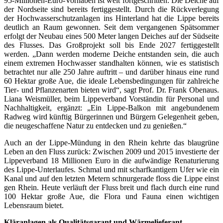
95-Millionen-Euro-Vorhaben ist weit fortgeschritten: Die Deiche auf
der Nordseite sind bereits fertiggestellt. Durch die Rückverlegung
der Hochwasserschutzanlagen ins Hinterland hat die Lippe bereits
deutlich an Raum gewonnen. Seit dem vergangenen Spätsommer
erfolgt der Neubau eines 500 Meter langen Deiches auf der Südseite
des Flusses. Das Großprojekt soll bis Ende 2027 fertiggestellt
werden. „Dann werden moderne Deiche entstanden sein, die auch
einem extremen Hochwasser standhalten können, wie es statistisch
betrachtet nur alle 250 Jahre auftritt – und darüber hinaus eine rund
60 Hektar große Aue, die ideale Lebensbedingungen für zahlreiche
Tier- und Pflanzenarten bieten wird“, sagt Prof. Dr. Frank Obenaus.
Liana Weismüller, beim Lippeverband Vorständin für Personal und
Nachhaltigkeit, ergänzt: „Ein Lippe-Balkon mit angebundenem
Radweg wird künftig Bürgerinnen und Bürgern Gelegenheit geben,
die neugeschaffene Natur zu entdecken und zu genießen.“
Auch an der Lippe-Mündung in den Rhein kehrte das blaugrüne
Leben an den Fluss zurück: Zwischen 2009 und 2015 investierte der
Lippeverband 18 Millionen Euro in die aufwändige Renaturierung
des Lippe-Unterlaufes. Schmal und mit scharfkantigem Ufer wie ein
Kanal und auf den letzten Metern schnurgerade floss die Lippe einst
gen Rhein. Heute verläuft der Fluss breit und flach durch eine rund
100 Hektar große Aue, die Flora und Fauna einen wichtigen
Lebensraum bietet.
Kläranlagen als Qualitätsgarant und Wärmelieferant