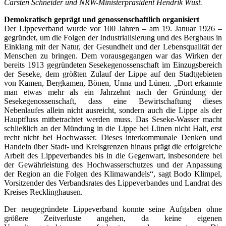
Carsten Schneider und NRW-Ministerpräsident Hendrik Wüst.
Demokratisch geprägt und genossenschaftlich organisiert
Der Lippeverband wurde vor 100 Jahren – am 19. Januar 1926 –
gegründet, um die Folgen der Industrialisierung und des Bergbaus in
Einklang mit der Natur, der Gesundheit und der Lebensqualität der
Menschen zu bringen. Dem vorausgegangen war das Wirken der
bereits 1913 gegründeten Sesekegenossenschaft im Einzugsbereich
der Seseke, dem größten Zulauf der Lippe auf den Stadtgebieten
von Kamen, Bergkamen, Bönen, Unna und Lünen. „Dort erkannte
man etwas mehr als ein Jahrzehnt nach der Gründung der
Sesekegenossenschaft, dass eine Bewirtschaftung dieses
Nebenlaufes allein nicht ausreicht, sondern auch die Lippe als der
Hauptfluss mitbetrachtet werden muss. Das Seseke-Wasser macht
schließlich an der Mündung in die Lippe bei Lünen nicht Halt, erst
recht nicht bei Hochwasser. Dieses interkommunale Denken und
Handeln über Stadt- und Kreisgrenzen hinaus prägt die erfolgreiche
Arbeit des Lippeverbandes bis in die Gegenwart, insbesondere bei
der Gewährleistung des Hochwasserschutzes und der Anpassung
der Region an die Folgen des Klimawandels“, sagt Bodo Klimpel,
Vorsitzender des Verbandsrates des Lippeverbandes und Landrat des
Kreises Recklinghausen.
Der neugegründete Lippeverband konnte seine Aufgaben ohne
größere Zeitverluste angehen, da keine eigenen