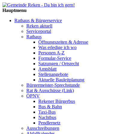
Hauptmenu
Rathaus & Bürgerservice
Reken aktuell
Serviceportal
Rathaus
Öffnungszeiten & Adresse
Was erledige ich wo
Personen A-Z
Formular-Service
Satzungen / Ortsrecht
Amtsblatt
Stellenangebote
Aktuelle Bauleitplanung
Bürgermeister-Sprechstunde
Rat & Ausschüsse (Link)
ÖPNV
Rekener Bürgerbus
Bus & Bahn
Taxi-Bus
Nachtbus
Pendlernetz
Ausschreibungen
Abfallkalender