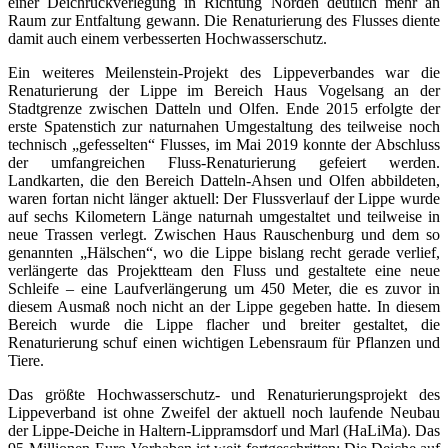
einer Deichrückverlegung in Richtung Norden deutlich mehr an
Raum zur Entfaltung gewann. Die Renaturierung des Flusses diente
damit auch einem verbesserten Hochwasserschutz.
Ein weiteres Meilenstein-Projekt des Lippeverbandes war die
Renaturierung der Lippe im Bereich Haus Vogelsang an der
Stadtgrenze zwischen Datteln und Olfen. Ende 2015 erfolgte der
erste Spatenstich zur naturnahen Umgestaltung des teilweise noch
technisch „gefesselten“ Flusses, im Mai 2019 konnte der Abschluss
der umfangreichen Fluss-Renaturierung gefeiert werden.
Landkarten, die den Bereich Datteln-Ahsen und Olfen abbildeten,
waren fortan nicht länger aktuell: Der Flussverlauf der Lippe wurde
auf sechs Kilometern Länge naturnah umgestaltet und teilweise in
neue Trassen verlegt. Zwischen Haus Rauschenburg und dem so
genannten „Hälschen“, wo die Lippe bislang recht gerade verlief,
verlängerte das Projektteam den Fluss und gestaltete eine neue
Schleife – eine Laufverlängerung um 450 Meter, die es zuvor in
diesem Ausmaß noch nicht an der Lippe gegeben hatte. In diesem
Bereich wurde die Lippe flacher und breiter gestaltet, die
Renaturierung schuf einen wichtigen Lebensraum für Pflanzen und
Tiere.
Das größte Hochwasserschutz- und Renaturierungsprojekt des
Lippeverband ist ohne Zweifel der aktuell noch laufende Neubau
der Lippe-Deiche in Haltern-Lippramsdorf und Marl (HaLiMa). Das