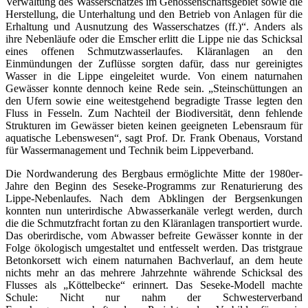
Verwaltung des Wasserschatzes im Genossenschaftsgebiet sowie die
Herstellung, die Unterhaltung und den Betrieb von Anlagen für die
Erhaltung und Ausnutzung des Wasserschatzes (ff.)“. Anders als
ihre Nebenläufe oder die Emscher erlitt die Lippe nie das Schicksal
eines offenen Schmutzwasserlaufes. Kläranlagen an den
Einmündungen der Zuflüsse sorgten dafür, dass nur gereinigtes
Wasser in die Lippe eingeleitet wurde. Von einem naturnahen
Gewässer konnte dennoch keine Rede sein. „Steinschüttungen an
den Ufern sowie eine weitestgehend begradigte Trasse legten den
Fluss in Fesseln. Zum Nachteil der Biodiversität, denn fehlende
Strukturen im Gewässer bieten keinen geeigneten Lebensraum für
aquatische Lebenswesen“, sagt Prof. Dr. Frank Obenaus, Vorstand
für Wassermanagement und Technik beim Lippeverband.
Die Nordwanderung des Bergbaus ermöglichte Mitte der 1980er-
Jahre den Beginn des Seseke-Programms zur Renaturierung des
Lippe-Nebenlaufes. Nach dem Abklingen der Bergsenkungen
konnten nun unterirdische Abwasserkanäle verlegt werden, durch
die die Schmutzfracht fortan zu den Kläranlagen transportiert wurde.
Das oberirdische, vom Abwasser befreite Gewässer konnte in der
Folge ökologisch umgestaltet und entfesselt werden. Das tristgraue
Betonkorsett wich einem naturnahen Bachverlauf, an dem heute
nichts mehr an das mehrere Jahrzehnte währende Schicksal des
Flusses als „Köttelbecke“ erinnert. Das Seseke-Modell machte
Schule: Nicht nur nahm der Schwesterverband