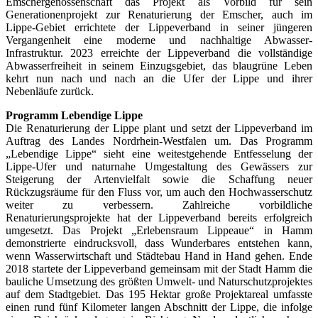
Emschergenossenschaft das Projekt als Vorbild für sein
Generationenprojekt zur Renaturierung der Emscher, auch im
Lippe-Gebiet errichtete der Lippeverband in seiner jüngeren
Vergangenheit eine moderne und nachhaltige Abwasser-
Infrastruktur. 2023 erreichte der Lippeverband die vollständige
Abwasserfreiheit in seinem Einzugsgebiet, das blaugrüne Leben
kehrt nun nach und nach an die Ufer der Lippe und ihrer
Nebenläufe zurück.
Programm Lebendige Lippe
Die Renaturierung der Lippe plant und setzt der Lippeverband im
Auftrag des Landes Nordrhein-Westfalen um. Das Programm
„Lebendige Lippe“ sieht eine weitestgehende Entfesselung der
Lippe-Ufer und naturnahe Umgestaltung des Gewässers zur
Steigerung der Artenvielfalt sowie die Schaffung neuer
Rückzugsräume für den Fluss vor, um auch den Hochwasserschutz
weiter zu verbessern. Zahlreiche vorbildliche
Renaturierungsprojekte hat der Lippeverband bereits erfolgreich
umgesetzt. Das Projekt „Erlebensraum Lippeaue“ in Hamm
demonstrierte eindrucksvoll, dass Wunderbares entstehen kann,
wenn Wasserwirtschaft und Städtebau Hand in Hand gehen. Ende
2018 startete der Lippeverband gemeinsam mit der Stadt Hamm die
bauliche Umsetzung des größten Umwelt- und Naturschutzprojektes
auf dem Stadtgebiet. Das 195 Hektar große Projektareal umfasste
einen rund fünf Kilometer langen Abschnitt der Lippe, die infolge