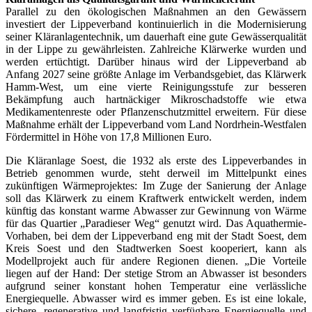
Parallel zu den ökologischen Maßnahmen an den Gewässern
investiert der Lippeverband kontinuierlich in die Modernisierung
seiner Kläranlagentechnik, um dauerhaft eine gute Gewässerqualität
in der Lippe zu gewährleisten. Zahlreiche Klärwerke wurden und
werden ertüchtigt. Darüber hinaus wird der Lippeverband ab
Anfang 2027 seine größte Anlage im Verbandsgebiet, das Klärwerk
Hamm-West, um eine vierte Reinigungsstufe zur besseren
Bekämpfung auch hartnäckiger Mikroschadstoffe wie etwa
Medikamentenreste oder Pflanzenschutzmittel erweitern. Für diese
Maßnahme erhält der Lippeverband vom Land Nordrhein-Westfalen
Fördermittel in Höhe von 17,8 Millionen Euro.
Die Kläranlage Soest, die 1932 als erste des Lippeverbandes in
Betrieb genommen wurde, steht derweil im Mittelpunkt eines
zukünftigen Wärmeprojektes: Im Zuge der Sanierung der Anlage
soll das Klärwerk zu einem Kraftwerk entwickelt werden, indem
künftig das konstant warme Abwasser zur Gewinnung von Wärme
für das Quartier „Paradieser Weg“ genutzt wird. Das Aquathermie-
Vorhaben, bei dem der Lippeverband eng mit der Stadt Soest, dem
Kreis Soest und den Stadtwerken Soest kooperiert, kann als
Modellprojekt auch für andere Regionen dienen. „Die Vorteile
liegen auf der Hand: Der stetige Strom an Abwasser ist besonders
aufgrund seiner konstant hohen Temperatur eine verlässliche
Energiequelle. Abwasser wird es immer geben. Es ist eine lokale,
sichere, regenerative und langfristig verfügbare Energiequelle und