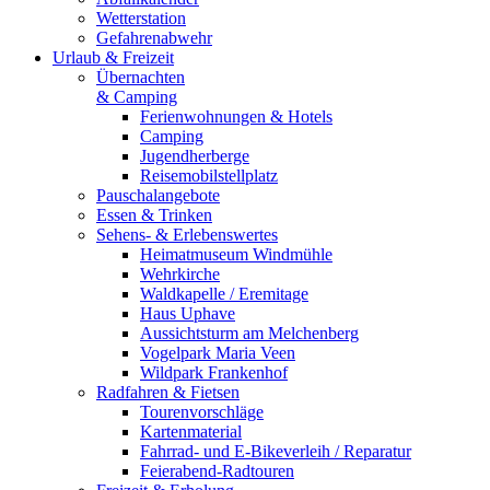
Wetterstation
Gefahrenabwehr
Urlaub & Freizeit
Übernachten
& Camping
Ferienwohnungen & Hotels
Camping
Jugendherberge
Reisemobilstellplatz
Pauschalangebote
Essen & Trinken
Sehens- & Erlebenswertes
Heimatmuseum Windmühle
Wehrkirche
Waldkapelle / Eremitage
Haus Uphave
Aussichtsturm am Melchenberg
Vogelpark Maria Veen
Wildpark Frankenhof
Radfahren & Fietsen
Tourenvorschläge
Kartenmaterial
Fahrrad- und E-Bikeverleih / Reparatur
Feierabend-Radtouren