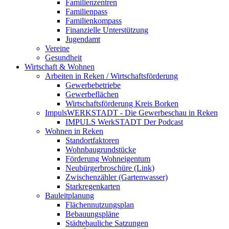
Familienzentren
Familienpass
Familienkompass
Finanzielle Unterstützung
Jugendamt
Vereine
Gesundheit
Wirtschaft & Wohnen
Arbeiten in Reken / Wirtschaftsförderung
Gewerbebetriebe
Gewerbeflächen
Wirtschaftsförderung Kreis Borken
ImpulsWERKSTADT - Die Gewerbeschau in Reken
IMPULS WerkSTADT Der Podcast
Wohnen in Reken
Standortfaktoren
Wohnbaugrundstücke
Förderung Wohneigentum
Neubürgerbroschüre (Link)
Zwischenzähler (Gartenwasser)
Starkregenkarten
Bauleitplanung
Flächennutzungsplan
Bebauungspläne
Städtebauliche Satzungen