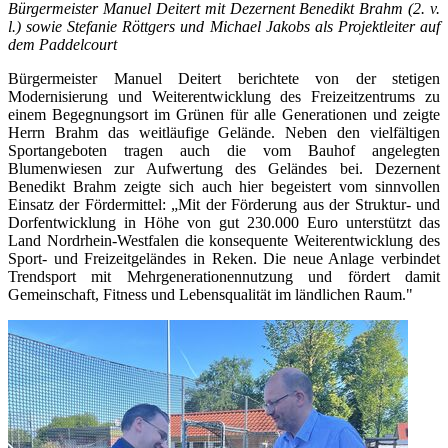
Bürgermeister Manuel Deitert mit Dezernent Benedikt Brahm (2. v.
l.) sowie Stefanie Röttgers und Michael Jakobs als Projektleiter auf
dem Paddelcourt
Bürgermeister Manuel Deitert berichtete von der stetigen
Modernisierung und Weiterentwicklung des Freizeitzentrums zu
einem Begegnungsort im Grünen für alle Generationen und zeigte
Herrn Brahm das weitläufige Gelände. Neben den vielfältigen
Sportangeboten tragen auch die vom Bauhof angelegten
Blumenwiesen zur Aufwertung des Geländes bei. Dezernent
Benedikt Brahm zeigte sich auch hier begeistert vom sinnvollen
Einsatz der Fördermittel: „Mit der Förderung aus der Struktur- und
Dorfentwicklung in Höhe von gut 230.000 Euro unterstützt das
Land Nordrhein-Westfalen die konsequente Weiterentwicklung des
Sport- und Freizeitgeländes in Reken. Die neue Anlage verbindet
Trendsport mit Mehrgenerationennutzung und fördert damit
Gemeinschaft, Fitness und Lebensqualität im ländlichen Raum."