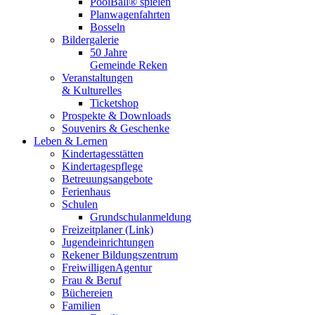
PoolBall® spielen
Planwagenfahrten
Bosseln
Bildergalerie
50 Jahre
Gemeinde Reken
Veranstaltungen
& Kulturelles
Ticketshop
Prospekte & Downloads
Souvenirs & Geschenke
Leben & Lernen
Kindertagesstätten
Kindertagespflege
Betreuungsangebote
Ferienhaus
Schulen
Grundschulanmeldung
Freizeitplaner (Link)
Jugendeinrichtungen
Rekener Bildungszentrum
FreiwilligenAgentur
Frau & Beruf
Büchereien
Familien