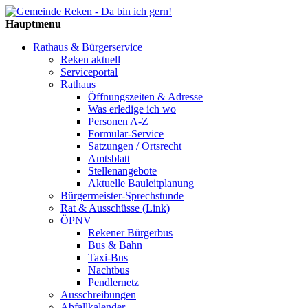
Hauptmenu
Rathaus & Bürgerservice
Reken aktuell
Serviceportal
Rathaus
Öffnungszeiten & Adresse
Was erledige ich wo
Personen A-Z
Formular-Service
Satzungen / Ortsrecht
Amtsblatt
Stellenangebote
Aktuelle Bauleitplanung
Bürgermeister-Sprechstunde
Rat & Ausschüsse (Link)
ÖPNV
Rekener Bürgerbus
Bus & Bahn
Taxi-Bus
Nachtbus
Pendlernetz
Ausschreibungen
Abfallkalender