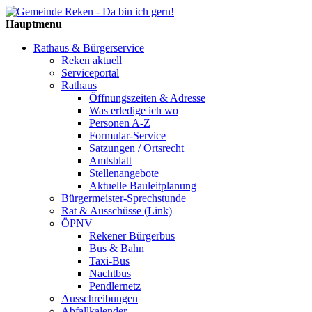
Hauptmenu
Rathaus & Bürgerservice
Reken aktuell
Serviceportal
Rathaus
Öffnungszeiten & Adresse
Was erledige ich wo
Personen A-Z
Formular-Service
Satzungen / Ortsrecht
Amtsblatt
Stellenangebote
Aktuelle Bauleitplanung
Bürgermeister-Sprechstunde
Rat & Ausschüsse (Link)
ÖPNV
Rekener Bürgerbus
Bus & Bahn
Taxi-Bus
Nachtbus
Pendlernetz
Ausschreibungen
Abfallkalender