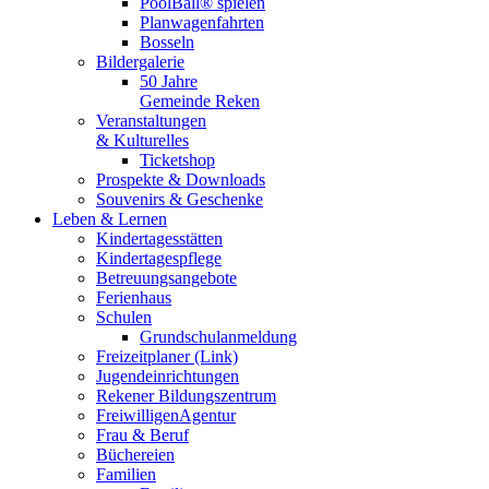
PoolBall® spielen
Planwagenfahrten
Bosseln
Bildergalerie
50 Jahre
Gemeinde Reken
Veranstaltungen
& Kulturelles
Ticketshop
Prospekte & Downloads
Souvenirs & Geschenke
Leben & Lernen
Kindertagesstätten
Kindertagespflege
Betreuungsangebote
Ferienhaus
Schulen
Grundschulanmeldung
Freizeitplaner (Link)
Jugendeinrichtungen
Rekener Bildungszentrum
FreiwilligenAgentur
Frau & Beruf
Büchereien
Familien