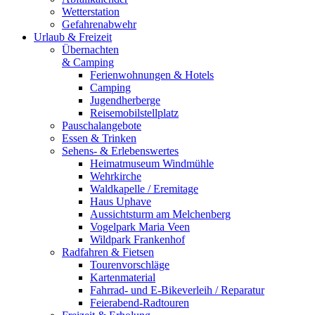
Wetterstation
Gefahrenabwehr
Urlaub & Freizeit
Übernachten
& Camping
Ferienwohnungen & Hotels
Camping
Jugendherberge
Reisemobilstellplatz
Pauschalangebote
Essen & Trinken
Sehens- & Erlebenswertes
Heimatmuseum Windmühle
Wehrkirche
Waldkapelle / Eremitage
Haus Uphave
Aussichtsturm am Melchenberg
Vogelpark Maria Veen
Wildpark Frankenhof
Radfahren & Fietsen
Tourenvorschläge
Kartenmaterial
Fahrrad- und E-Bikeverleih / Reparatur
Feierabend-Radtouren