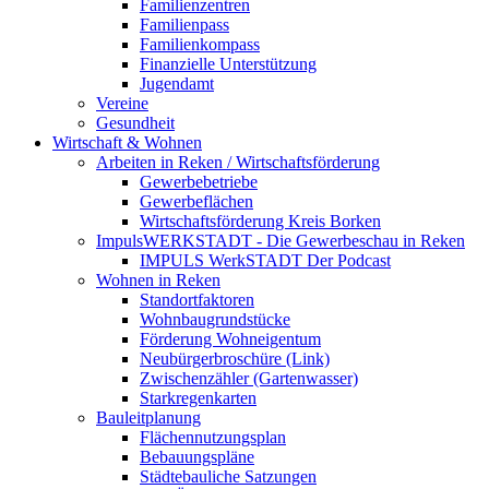
Familienzentren
Familienpass
Familienkompass
Finanzielle Unterstützung
Jugendamt
Vereine
Gesundheit
Wirtschaft & Wohnen
Arbeiten in Reken / Wirtschaftsförderung
Gewerbebetriebe
Gewerbeflächen
Wirtschaftsförderung Kreis Borken
ImpulsWERKSTADT - Die Gewerbeschau in Reken
IMPULS WerkSTADT Der Podcast
Wohnen in Reken
Standortfaktoren
Wohnbaugrundstücke
Förderung Wohneigentum
Neubürgerbroschüre (Link)
Zwischenzähler (Gartenwasser)
Starkregenkarten
Bauleitplanung
Flächennutzungsplan
Bebauungspläne
Städtebauliche Satzungen