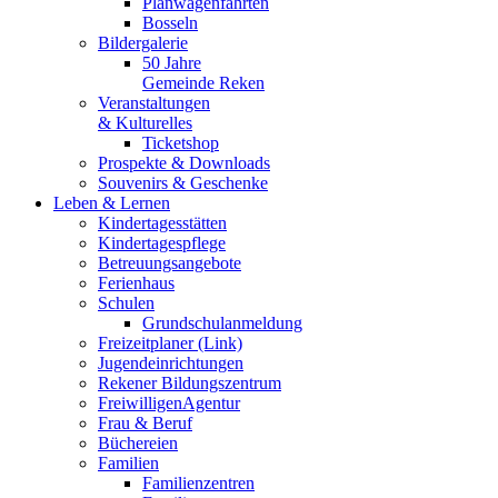
Planwagenfahrten
Bosseln
Bildergalerie
50 Jahre
Gemeinde Reken
Veranstaltungen
& Kulturelles
Ticketshop
Prospekte & Downloads
Souvenirs & Geschenke
Leben & Lernen
Kindertagesstätten
Kindertagespflege
Betreuungsangebote
Ferienhaus
Schulen
Grundschulanmeldung
Freizeitplaner (Link)
Jugendeinrichtungen
Rekener Bildungszentrum
FreiwilligenAgentur
Frau & Beruf
Büchereien
Familien
Familienzentren