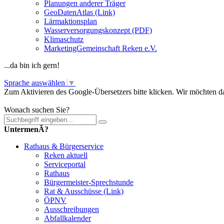
Planungen anderer Träger
GeoDatenAtlas (Link)
Lärmaktionsplan
Wasserversorgungskonzept (PDF)
Klimaschutz
MarketingGemeinschaft Reken e.V.
...da bin ich gern!
Sprache auswählen
▼
Zum Aktivieren des Google-Übersetzers bitte klicken. Wir möchten d
Mehr Informationen zum Datenschutz
Wonach suchen Sie?
UntermenÃ?
Rathaus & Bürgerservice
Reken aktuell
Serviceportal
Rathaus
Bürgermeister-Sprechstunde
Rat & Ausschüsse (Link)
ÖPNV
Ausschreibungen
Abfallkalender