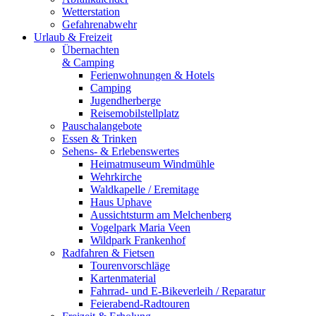
Wetterstation
Gefahrenabwehr
Urlaub & Freizeit
Übernachten
& Camping
Ferienwohnungen & Hotels
Camping
Jugendherberge
Reisemobilstellplatz
Pauschalangebote
Essen & Trinken
Sehens- & Erlebenswertes
Heimatmuseum Windmühle
Wehrkirche
Waldkapelle / Eremitage
Haus Uphave
Aussichtsturm am Melchenberg
Vogelpark Maria Veen
Wildpark Frankenhof
Radfahren & Fietsen
Tourenvorschläge
Kartenmaterial
Fahrrad- und E-Bikeverleih / Reparatur
Feierabend-Radtouren