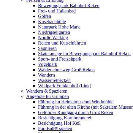
Freizeit & Erholung
Bewegungspark Bahnhof Reken
Frei- und Hallenbad
Golfen
Kusebachhütte
Naturpark Hohe Mark
Niedrigseilgarten
Nordic Walking
Reiten und Kutschfahrten
Saunieren
Skateranlage im Bewegungspark Bahnhof Reken
Sport- und Freizeitpark
Vogelpark
Walderlebnisweg Groß Reken
Wandern
Wassertretbecken
Wildpark Frankenhof (Link)
Wandern & Spazieren
Angebote für Gruppen
Führung im Heimatmuseum Windmühle
Führung in der alten Kirche (mit Sakralem Museu
Geführter Rundgang durch Groß Reken
Besichtigung Kornbrennerei
Besichtigung Hof Keil
PoolBall® spielen