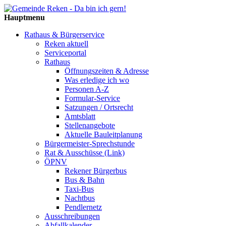
Hauptmenu
Rathaus & Bürgerservice
Reken aktuell
Serviceportal
Rathaus
Öffnungszeiten & Adresse
Was erledige ich wo
Personen A-Z
Formular-Service
Satzungen / Ortsrecht
Amtsblatt
Stellenangebote
Aktuelle Bauleitplanung
Bürgermeister-Sprechstunde
Rat & Ausschüsse (Link)
ÖPNV
Rekener Bürgerbus
Bus & Bahn
Taxi-Bus
Nachtbus
Pendlernetz
Ausschreibungen
Abfallkalender