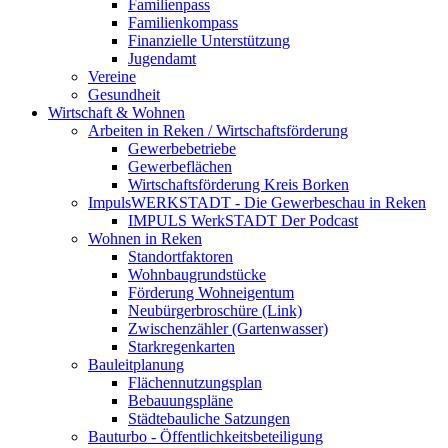
Familienpass
Familienkompass
Finanzielle Unterstützung
Jugendamt
Vereine
Gesundheit
Wirtschaft & Wohnen
Arbeiten in Reken / Wirtschaftsförderung
Gewerbebetriebe
Gewerbeflächen
Wirtschaftsförderung Kreis Borken
ImpulsWERKSTADT - Die Gewerbeschau in Reken
IMPULS WerkSTADT Der Podcast
Wohnen in Reken
Standortfaktoren
Wohnbaugrundstücke
Förderung Wohneigentum
Neubürgerbroschüre (Link)
Zwischenzähler (Gartenwasser)
Starkregenkarten
Bauleitplanung
Flächennutzungsplan
Bebauungspläne
Städtebauliche Satzungen
Bauturbo - Öffentlichkeitsbeteiligung