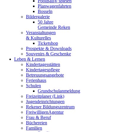
PoolBall® spielen
Planwagenfahrten
Bosseln
Bildergalerie
50 Jahre
Gemeinde Reken
Veranstaltungen
& Kulturelles
Ticketshop
Prospekte & Downloads
Souvenirs & Geschenke
Leben & Lernen
Kindertagesstätten
Kindertagespflege
Betreuungsangebote
Ferienhaus
Schulen
Grundschulanmeldung
Freizeitplaner (Link)
Jugendeinrichtungen
Rekener Bildungszentrum
FreiwilligenAgentur
Frau & Beruf
Büchereien
Familien