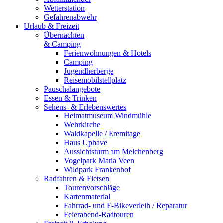
Wetterstation
Gefahrenabwehr
Urlaub & Freizeit
Übernachten
& Camping
Ferienwohnungen & Hotels
Camping
Jugendherberge
Reisemobilstellplatz
Pauschalangebote
Essen & Trinken
Sehens- & Erlebenswertes
Heimatmuseum Windmühle
Wehrkirche
Waldkapelle / Eremitage
Haus Uphave
Aussichtsturm am Melchenberg
Vogelpark Maria Veen
Wildpark Frankenhof
Radfahren & Fietsen
Tourenvorschläge
Kartenmaterial
Fahrrad- und E-Bikeverleih / Reparatur
Feierabend-Radtouren