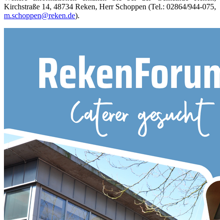
Kirchstraße 14, 48734 Reken, Herr Schoppen (Tel.: 02864/944-075,
m.schoppen@reken.de
).