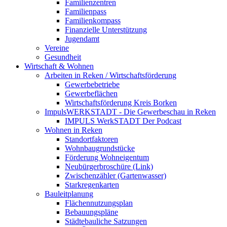
Familienzentren
Familienpass
Familienkompass
Finanzielle Unterstützung
Jugendamt
Vereine
Gesundheit
Wirtschaft & Wohnen
Arbeiten in Reken / Wirtschaftsförderung
Gewerbebetriebe
Gewerbeflächen
Wirtschaftsförderung Kreis Borken
ImpulsWERKSTADT - Die Gewerbeschau in Reken
IMPULS WerkSTADT Der Podcast
Wohnen in Reken
Standortfaktoren
Wohnbaugrundstücke
Förderung Wohneigentum
Neubürgerbroschüre (Link)
Zwischenzähler (Gartenwasser)
Starkregenkarten
Bauleitplanung
Flächennutzungsplan
Bebauungspläne
Städtebauliche Satzungen