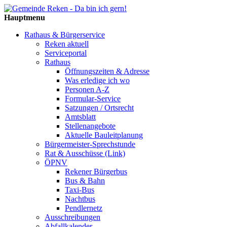
Hauptmenu
Rathaus & Bürgerservice
Reken aktuell
Serviceportal
Rathaus
Öffnungszeiten & Adresse
Was erledige ich wo
Personen A-Z
Formular-Service
Satzungen / Ortsrecht
Amtsblatt
Stellenangebote
Aktuelle Bauleitplanung
Bürgermeister-Sprechstunde
Rat & Ausschüsse (Link)
ÖPNV
Rekener Bürgerbus
Bus & Bahn
Taxi-Bus
Nachtbus
Pendlernetz
Ausschreibungen
Abfallkalender