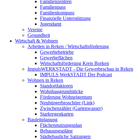
Familienzentren
Familienpass
Familienkompass
Finanzielle Unterstützung
Jugendamt
Vereine
Gesundheit
Wirtschaft & Wohnen
Arbeiten in Reken / Wirtschaftsförderung
Gewerbebetriebe
Gewerbeflächen
Wirtschaftsförderung Kreis Borken
ImpulsWERKSTADT - Die Gewerbeschau in Reken
IMPULS WerkSTADT Der Podcast
Wohnen in Reken
Standortfaktoren
Wohnbaugrundstücke
Förderung Wohneigentum
Neubürgerbroschüre (Link)
Zwischenzähler (Gartenwasser)
Starkregenkarten
Bauleitplanung
Flächennutzungsplan
Bebauungspläne
Städtebauliche Satzungen