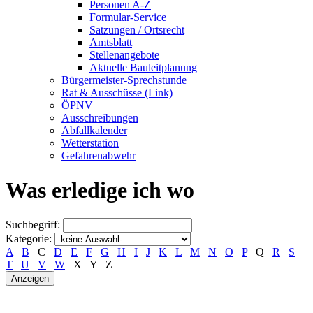
Personen A-Z
Formular-Service
Satzungen / Ortsrecht
Amtsblatt
Stellenangebote
Aktuelle Bauleitplanung
Bürgermeister-Sprechstunde
Rat & Ausschüsse (Link)
ÖPNV
Ausschreibungen
Abfallkalender
Wetterstation
Gefahrenabwehr
Was erledige ich wo
Suchbegriff:
Kategorie:
A
B
C
D
E
F
G
H
I
J
K
L
M
N
O
P
Q
R
S
T
U
V
W
X
Y
Z