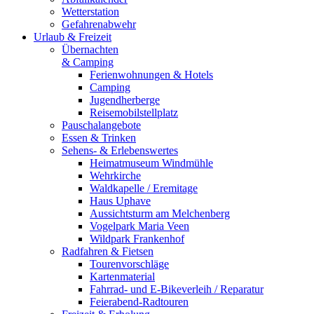
Wetterstation
Gefahrenabwehr
Urlaub & Freizeit
Übernachten
& Camping
Ferienwohnungen & Hotels
Camping
Jugendherberge
Reisemobilstellplatz
Pauschalangebote
Essen & Trinken
Sehens- & Erlebenswertes
Heimatmuseum Windmühle
Wehrkirche
Waldkapelle / Eremitage
Haus Uphave
Aussichtsturm am Melchenberg
Vogelpark Maria Veen
Wildpark Frankenhof
Radfahren & Fietsen
Tourenvorschläge
Kartenmaterial
Fahrrad- und E-Bikeverleih / Reparatur
Feierabend-Radtouren