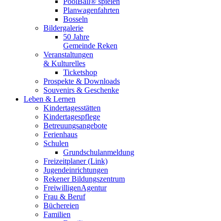
PoolBall® spielen
Planwagenfahrten
Bosseln
Bildergalerie
50 Jahre
Gemeinde Reken
Veranstaltungen
& Kulturelles
Ticketshop
Prospekte & Downloads
Souvenirs & Geschenke
Leben & Lernen
Kindertagesstätten
Kindertagespflege
Betreuungsangebote
Ferienhaus
Schulen
Grundschulanmeldung
Freizeitplaner (Link)
Jugendeinrichtungen
Rekener Bildungszentrum
FreiwilligenAgentur
Frau & Beruf
Büchereien
Familien