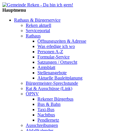
Hauptmenu
Rathaus & Bürgerservice
Reken aktuell
Serviceportal
Rathaus
Öffnungszeiten & Adresse
Was erledige ich wo
Personen A-Z
Formular-Service
Satzungen / Ortsrecht
Amtsblatt
Stellenangebote
Aktuelle Bauleitplanung
Bürgermeister-Sprechstunde
Rat & Ausschüsse (Link)
ÖPNV
Rekener Bürgerbus
Bus & Bahn
Taxi-Bus
Nachtbus
Pendlernetz
Ausschreibungen
Abfallkalender