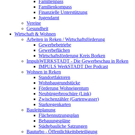
Familienpass
Familienkompass
Finanzielle Unterstützung
Jugendamt
Vereine
Gesundheit
Wirtschaft & Wohnen
Arbeiten in Reken / Wirtschaftsförderung
Gewerbebetriebe
Gewerbeflächen
Wirtschaftsförderung Kreis Borken
ImpulsWERKSTADT - Die Gewerbeschau in Reken
IMPULS WerkSTADT Der Podcast
Wohnen in Reken
Standortfaktoren
Wohnbaugrundstücke
Förderung Wohneigentum
Neubürgerbroschüre (Link)
Zwischenzähler (Gartenwasser)
Starkregenkarten
Bauleitplanung
Flächennutzungsplan
Bebauungspläne
Städtebauliche Satzungen
Bauturbo - Öffentlichkeitsbeteiligung