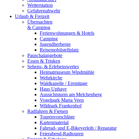
Wetterstation
Gefahrenabwehr
Urlaub & Freizeit
Übernachten
& Camping
Ferienwohnungen & Hotels
Camping
Jugendherberge
Reisemobilstellplatz
Pauschalangebote
Essen & Trinken
Sehens- & Erlebenswertes
Heimatmuseum Windmühle
Wehrkirche
Waldkapelle / Eremitage
Haus Uphave
Aussichtsturm am Melchenberg
Vogelpark Maria Veen
Wildpark Frankenhof
Radfahren & Fietsen
Tourenvorschläge
Kartenmaterial
Fahrrad- und E-Bikeverleih / Reparatur
Feierabend-Radtouren