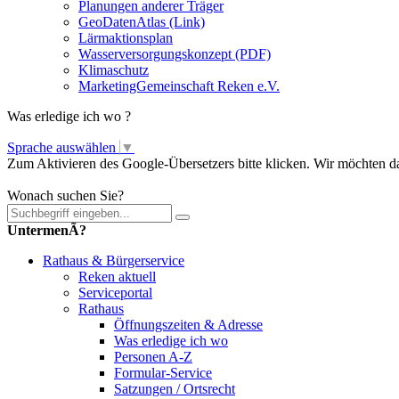
Planungen anderer Träger
GeoDatenAtlas (Link)
Lärmaktionsplan
Wasserversorgungskonzept (PDF)
Klimaschutz
MarketingGemeinschaft Reken e.V.
Was erledige ich wo ?
Sprache auswählen
▼
Zum Aktivieren des Google-Übersetzers bitte klicken. Wir möchten d
Mehr Informationen zum Datenschutz
Wonach suchen Sie?
UntermenÃ?
Rathaus & Bürgerservice
Reken aktuell
Serviceportal
Rathaus
Öffnungszeiten & Adresse
Was erledige ich wo
Personen A-Z
Formular-Service
Satzungen / Ortsrecht