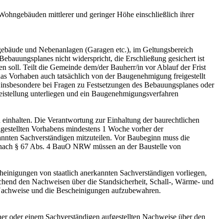
ohngebäuden mittlerer und geringer Höhe einschließlich ihrer
ebäude und Nebenanlagen (Garagen etc.), im Geltungsbereich
bauungsplanes nicht widerspricht, die Erschließung gesichert ist
 soll. Teilt die Gemeinde dem/der Bauherr/in vor Ablauf der Frist
as Vorhaben auch tatsächlich von der Baugenehmigung freigestellt
n, insbesondere bei Fragen zu Festsetzungen des Bebauungsplanes oder
eistellung unterliegen und ein Baugenehmigungsverfahren
inhalten. Die Verantwortung zur Einhaltung der baurechtlichen
eigestellten Vorhabens mindestens 1 Woche vorher der
kannten Sachverständigen mitzuteilen. Vor Baubeginn muss die
n nach § 67 Abs. 4 BauO NRW müssen an der Baustelle von
heinigungen von staatlich anerkannten Sachverständigen vorliegen,
chend den Nachweisen über die Standsicherheit, Schall-, Wärme- und
e Nachweise und die Bescheinigungen aufzubewahren.
iner oder einem Sachverständigen aufgestellten Nachweise über den