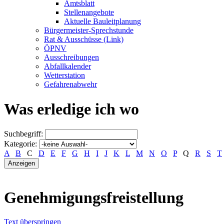
Amtsblatt
Stellenangebote
Aktuelle Bauleitplanung
Bürgermeister-Sprechstunde
Rat & Ausschüsse (Link)
ÖPNV
Ausschreibungen
Abfallkalender
Wetterstation
Gefahrenabwehr
Was erledige ich wo
Suchbegriff:
Kategorie:
A
B
C
D
E
F
G
H
I
J
K
L
M
N
O
P
Q
R
S
T
Genehmigungsfreistellung
Text überspringen