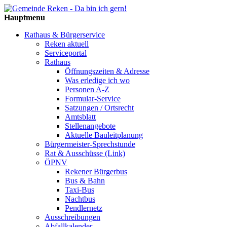
Hauptmenu
Rathaus & Bürgerservice
Reken aktuell
Serviceportal
Rathaus
Öffnungszeiten & Adresse
Was erledige ich wo
Personen A-Z
Formular-Service
Satzungen / Ortsrecht
Amtsblatt
Stellenangebote
Aktuelle Bauleitplanung
Bürgermeister-Sprechstunde
Rat & Ausschüsse (Link)
ÖPNV
Rekener Bürgerbus
Bus & Bahn
Taxi-Bus
Nachtbus
Pendlernetz
Ausschreibungen
Abfallkalender