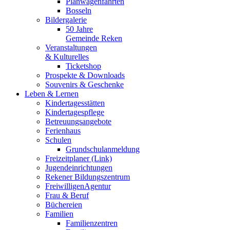
Planwagenfahrten
Bosseln
Bildergalerie
50 Jahre
Gemeinde Reken
Veranstaltungen
& Kulturelles
Ticketshop
Prospekte & Downloads
Souvenirs & Geschenke
Leben & Lernen
Kindertagesstätten
Kindertagespflege
Betreuungsangebote
Ferienhaus
Schulen
Grundschulanmeldung
Freizeitplaner (Link)
Jugendeinrichtungen
Rekener Bildungszentrum
FreiwilligenAgentur
Frau & Beruf
Büchereien
Familien
Familienzentren