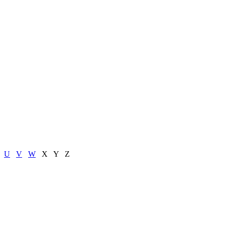
U
V
W
X
Y
Z