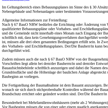
Im Geltungsbereich eines Bebauungsplanes im Sinne des § 30 Absätz
Nebengebäude und Nebenanlagen unter bestimmten Voraussetzunge
Allgemeine Informationen zur Freistellung:
Nach § 67 BauO NRW bedürfen die Errichtung oder Änderung von Woh
qualifizierter Bebauungspläne oder Vorhaben- und Erschließungsplän
und die Gemeinde nicht innerhalb eines Monats nach Eingang der Bau
schriftlich mit, dass kein Genehmigungsverfahren durchgeführt werd
ist, müssen alle drei oben genannten Bedingungen erfüllt sein. In Z
des Vorhaben- und Erschließungsplanes. Der/Die Bauherr/in kann be
durchgeführt wird.
Zudem müssen auch die nach § 67 BauO NRW von der Baugenehmigungsp
Vorschriften liegt allein bei dem/der Bauherrn/in und dem/der Entwur
Bauaufsichtsbehörde schriftlich anzuzeigen und dabei die Namen des/
Grundrissfläche und die Höhenlage der baulichen Anlage abgesteckt
Baubeginn an vorliegen.
Die Fertigstellung der Baumaßnahme ist dem Bauamt anzuzeigen. Bei 
wonach sie sich durch stichprobenhafte Kontrollen während der Baua
Brandschutz errichtet oder geändert worden sind. Der/Die Bauherr/
Besonderheit bei Mehrfamilienwohnhäusern (mehr als 2 Wohnungen)
Vor Baubeginn müssen die von einer oder einem staatlich anerkannten