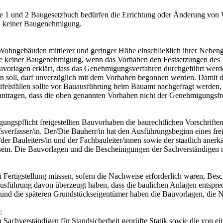
e 1 und 2 Baugesetzbuch bedürfen die Errichtung oder Änderung von W
n keiner Baugenehmigung.
ngebäuden mittlerer und geringer Höhe einschließlich ihrer Nebeng
e keiner Baugenehmigung, wenn das Vorhaben den Festsetzungen des Be
vorlagen erklärt, dass das Genehmigungsverfahren durchgeführt werden
en soll, darf unverzüglich mit dem Vorhaben begonnen werden. Damit d
weifelsfällen sollte vor Bauausführung beim Bauamt nachgefragt werde
antragen, dass die oben genannten Vorhaben nicht der Genehmigungsfr
flicht freigestellten Bauvorhaben die baurechtlichen Vorschriften e
fsverfasser/in. Der/Die Bauherr/in hat den Ausführungsbeginn eines fr
der Bauleiters/in und der Fachbauleiter/innen sowie der staatlich aner
 sein. Die Bauvorlagen und die Bescheinigungen der Sachverständige
Fertigstellung müssen, sofern die Nachweise erforderlich waren, Besc
usführung davon überzeugt haben, dass die baulichen Anlagen entspre
in und die späteren Grundstückseigentümer haben die Bauvorlagen, di
:
 Sachverständigen für Standsicherheit geprüfte Statik sowie die von e