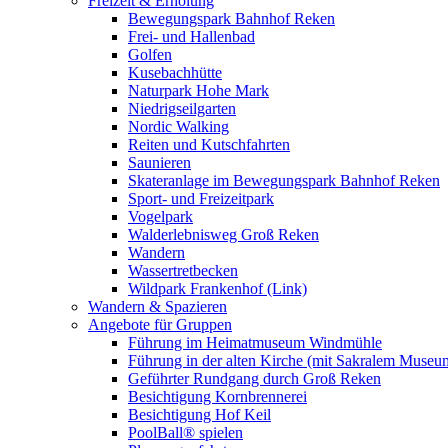
Freizeit & Erholung
Bewegungspark Bahnhof Reken
Frei- und Hallenbad
Golfen
Kusebachhütte
Naturpark Hohe Mark
Niedrigseilgarten
Nordic Walking
Reiten und Kutschfahrten
Saunieren
Skateranlage im Bewegungspark Bahnhof Reken
Sport- und Freizeitpark
Vogelpark
Walderlebnisweg Groß Reken
Wandern
Wassertretbecken
Wildpark Frankenhof (Link)
Wandern & Spazieren
Angebote für Gruppen
Führung im Heimatmuseum Windmühle
Führung in der alten Kirche (mit Sakralem Museu
Geführter Rundgang durch Groß Reken
Besichtigung Kornbrennerei
Besichtigung Hof Keil
PoolBall® spielen