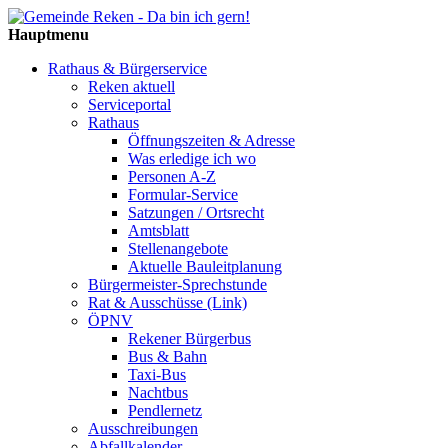
Hauptmenu
Rathaus & Bürgerservice
Reken aktuell
Serviceportal
Rathaus
Öffnungszeiten & Adresse
Was erledige ich wo
Personen A-Z
Formular-Service
Satzungen / Ortsrecht
Amtsblatt
Stellenangebote
Aktuelle Bauleitplanung
Bürgermeister-Sprechstunde
Rat & Ausschüsse (Link)
ÖPNV
Rekener Bürgerbus
Bus & Bahn
Taxi-Bus
Nachtbus
Pendlernetz
Ausschreibungen
Abfallkalender