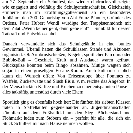
am 27. September ein Schulfest, das wieder eindrucksvoll zeigte,
wie engagiert und vielfältig die Schulgemeinschaft ist. Gleichzeitig
erinnerte man im Eröffnungsgottesdienst an ein besonderes
Jubiläum: den 200. Geburtstag von Abt Franz Pfanner, Gründer des
Ordens. Pater Hubert Wendl würdigte den Trappistenmönch mit
dem Zitat „Wenn keiner geht, dann gehe ich!“ – Sinnbild für dessen
Tatkraft und Entschlossenheit.
Danach verwandelte sich das Schulgelände in eine buntes
Gewimmel. Überall hatten die Schulklassen Stände und Aktionen
organisiert: Ob Armbrustschießen, Kegeln, sportlicher Parcours oder
Bubble-Ball – Geschick, Kraft und Ausdauer waren gefragt.
Glückspilze konnten beim Bingo absahnen, Mutige wagten sich
sogar in einen gruseligen Escape-Room. Auch kulinarisch blieb
kaum ein Wunsch offen: Von Erbsensuppe über Pommes zu
Waffeln, Zuckerwatte und Slush-Eis u. v. m. reichte das Angebot. In
der Mensa lockten Kaffee und Kuchen zu einer entspannten Pause –
alles tatkräftig unterstützt durch viele Eltern.
Sportlich ging es ebenfalls hoch her: Die fünften bis siebten Klassen
traten in Staffelläufen gegeneinander an, Jugendmannschaften
kämpften auf dem Fußballfeld um den Sieg. Bücherstand und
Flohmarkt luden zum Stöbern ein – perfekt für alle, die sich ein
Stück Schulfest mit nach Hause nehmen wollten.