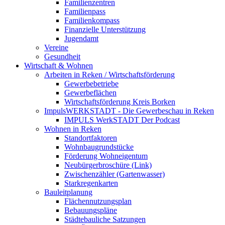
Familienzentren
Familienpass
Familienkompass
Finanzielle Unterstützung
Jugendamt
Vereine
Gesundheit
Wirtschaft & Wohnen
Arbeiten in Reken / Wirtschaftsförderung
Gewerbebetriebe
Gewerbeflächen
Wirtschaftsförderung Kreis Borken
ImpulsWERKSTADT - Die Gewerbeschau in Reken
IMPULS WerkSTADT Der Podcast
Wohnen in Reken
Standortfaktoren
Wohnbaugrundstücke
Förderung Wohneigentum
Neubürgerbroschüre (Link)
Zwischenzähler (Gartenwasser)
Starkregenkarten
Bauleitplanung
Flächennutzungsplan
Bebauungspläne
Städtebauliche Satzungen