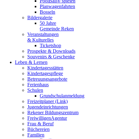
PoolBall® spielen
Planwagenfahrten
Bosseln
Bildergalerie
50 Jahre
Gemeinde Reken
Veranstaltungen
& Kulturelles
Ticketshop
Prospekte & Downloads
Souvenirs & Geschenke
Leben & Lernen
Kindertagesstätten
Kindertagespflege
Betreuungsangebote
Ferienhaus
Schulen
Grundschulanmeldung
Freizeitplaner (Link)
Jugendeinrichtungen
Rekener Bildungszentrum
FreiwilligenAgentur
Frau & Beruf
Büchereien
Familien