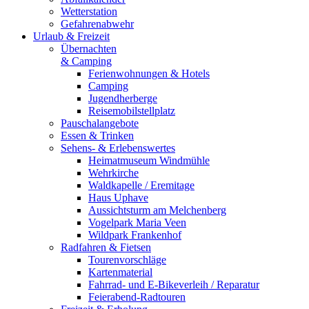
Wetterstation
Gefahrenabwehr
Urlaub & Freizeit
Übernachten
& Camping
Ferienwohnungen & Hotels
Camping
Jugendherberge
Reisemobilstellplatz
Pauschalangebote
Essen & Trinken
Sehens- & Erlebenswertes
Heimatmuseum Windmühle
Wehrkirche
Waldkapelle / Eremitage
Haus Uphave
Aussichtsturm am Melchenberg
Vogelpark Maria Veen
Wildpark Frankenhof
Radfahren & Fietsen
Tourenvorschläge
Kartenmaterial
Fahrrad- und E-Bikeverleih / Reparatur
Feierabend-Radtouren